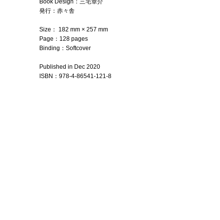
Book Design：三宅章介
発行：赤々舎
Size： 182 mm × 257 mm
Page：128 pages
Binding：Softcover
Published in Dec 2020
ISBN
：
978-4-86541-121-8