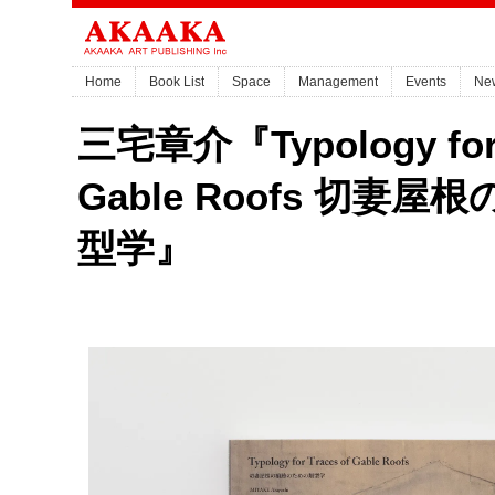
Home
Book List
Space
Management
Events
Ne
三宅章介『Typology for 
Gable Roofs 切妻
型学』