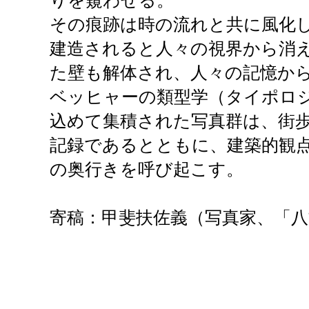
りを窺わせる。
その痕跡は時の流れと共に風化
建造されると人々の視界から消
た壁も解体され、人々の記憶か
ベッヒャーの類型学（タイポロ
込めて集積された写真群は、街
記録であるとともに、建築的観
の奥行きを呼び起こす。
寄稿：甲斐扶佐義（写真家、「八