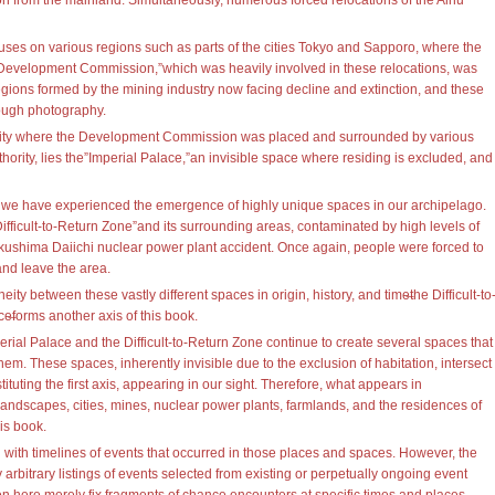
on from the mainland. Simultaneously, numerous forced relocations of the Ainu
ocuses on various regions such as parts of the cities Tokyo and Sapporo, where the
Development Commission,”which was heavily involved in these relocations, was
regions formed by the mining industry now facing decline and extinction, and these
hrough photography.
e city where the Development Commission was placed and surrounded by various
thority, lies the”Imperial Palace,”an invisible space where residing is excluded, and
s, we have experienced the emergence of highly unique spaces in our archipelago.
Difficult-to-Return Zone”and its surrounding areas, contaminated by high levels of
ukushima Daiichi nuclear power plant accident. Once again, people were forced to
and leave the area.
ity between these vastly different spaces in origin, history, and time̶the Difficult-to
e̶forms another axis of this book.
perial Palace and the Difficult-to-Return Zone continue to create several spaces that
m. These spaces, inherently invisible due to the exclusion of habitation, intersect
ituting the first axis, appearing in our sight. Therefore, what appears in
landscapes, cities, mines, nuclear power plants, farmlands, and the residences of
his book.
ith timelines of events that occurred in those places and spaces. However, the
arbitrary listings of events selected from existing or perpetually ongoing event