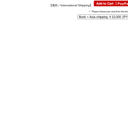
【海外／International Shipping】
＊
Please choose your area from the tw