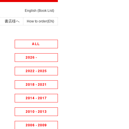
English (Book List)
書店様へ
How to order(EN)