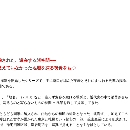
除された、
遍在する
諸空間──
見えていなかった地層を探る視覚をもつ
から撮影を開始したシリーズで、主に露口が編んだ年表とそれにまつわる史書の抜粋、
冊である。
7）、『地名』（2018）など、絶えず変容を続ける場所と、近代史の中で消尽させら
、写るものと写らないものの狭間 ≒ 風景を通して提示してきた。
ともども国家に編入され、内地からの植民の対象となった「北海道」、加えてこの
呼ばれた官庁が置かれた東京と札幌という都市の一部、 鉱山産業により形成され、
域、帰宅困難区域、皇居周辺を、写真で捉えることを主な軸としている。