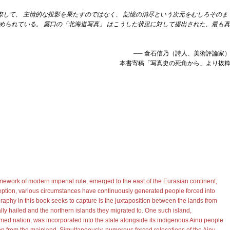
際して、 主情的な投影を果たすのではなく、 記憶の消尽という次元をむしろそのま
められている。 露口の「北海道写真」 はこうした状況に対して提出された、最も真
── 倉石信乃（詩人、美術評論家
本書寄稿「写真史の死角から」より抜
amework of modern imperial rule, emerged to the east of the Eurasian continent,
ception, various circumstances have continuously generated people forced into
raphy in this book seeks to capture is the juxtaposition between the lands from
lly hailed and the northern islands they migrated to. One such island,
ed nation, was incorporated into the state alongside its indigenous Ainu people