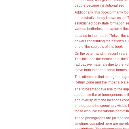
and became a target for colonizati
people became institutionalized.
Additionally, this book primarily f
administrative body known as the”
established post-state formation, 
various territories are captured t
Located in the heart of Tokyo, th
powers constituting the nation’s au
one of the subjects of this book.
On the other hand, in recent year
This includes the formation of the”
radioactive materials due to the F
move from their traditional homes 
This attempt to find strong homogene
Return Zone and the Imperial Palac
The forces that gave rise to the Im
appear similar or homogenous to the
and overlap with the locations const
photographs̶the seemingly visible 
those who live there̶forms part of t
These photographs are juxtaposed w
timelines compiled here are merely 