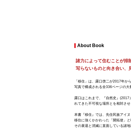
About Book
諸力によって住むことが排
写らないものと向き合い、
「移住」は、露口啓二が2017年
写真で構成される全336ページの大
露口はこれまで、『自然史』(201
れてきた不可視な場所とを相対させ
本書『移住』では、先住民族アイヌ
移住に強くかかわった「開拓使」と
その衰退と消滅に直面している諸地