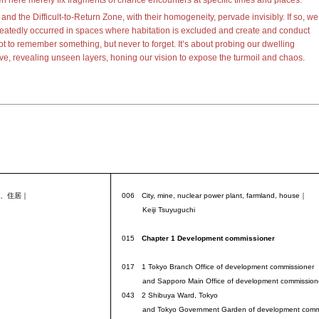
n here merely fix fragments of chance encounters at specific times and places.
and the Difficult-to-Return Zone, with their homogeneity, pervade invisibly. If so, we
repeatedly occurred in spaces where habitation is excluded and create and conduct
ot to remember something, but never to forget. It’s about probing our dwelling
ive, revealing unseen layers, honing our vision to
expose the turmoil and chaos.
、住居｜
006 City, mine, nuclear power plant, farmland, house｜
Keiji Tsuyuguchi
015
Chapter 1 Development commissioner
017 1 Tokyo Branch Office of development commissioner
and Sapporo Main Office of development commission
043 2 Shibuya Ward, Tokyo
and Tokyo Government Garden of development commi