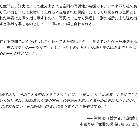
た空間と、諸力によって生み出される空間の同質性から掘り下げ、本来不可視であ
り思い出しそして安堵して忘れる／捏造された視線）によって
可視される空間とし
れた年表は文脈を指し示すものの、写真はそこから浮遊し、別の場所にまた現れ出
ずと乖離を孕むものとして、一冊の中に綴じ合わされる。
在する空間でいくたびもおこなわれてきた儀礼に抗し、見えていなかった地層を探
、不在の歴史への── やがてわたしたちとものたちとが大地と空のはざまでともに
めの── 道標となった。
連続であり、
そのことを想起することなしには、「東北」も
「北海道」も見えてこな
いう官庁名は、
維新政府が律令国家との連続性を誇示するために選ばれたものだ。
この途方もない「長期持続」の次元に身を置くことを要請する。”
── 鵜飼 哲（哲学者、活動家
本書寄稿「犯罪の現場に戻る」よ