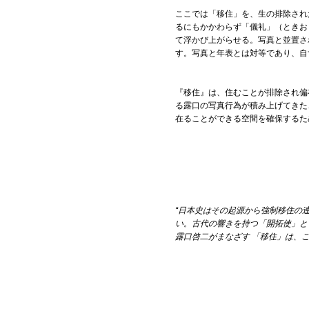
ここでは「移住」を、生の排除され
るにもかかわらず「儀礼」（ときお
て浮かび上がらせる
。写真と並置さ
す。写真と年表とは対等であり、自
『移住』は、住むことが排除され偏
る露口の写真行為が積み上げてきた
在ることができる空間を確保するた
“日本史はその起源から強制移住の
い。
古代の響きを持つ「開拓使」と
露口啓二がまなざす 「移住」は、