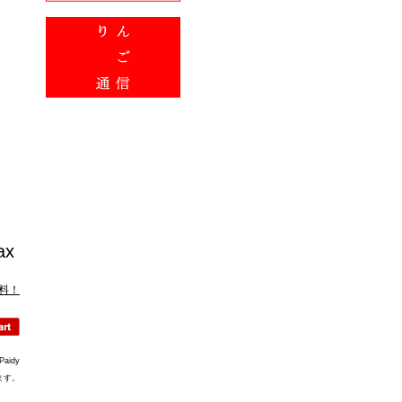
tax
料！
aidy
ます。