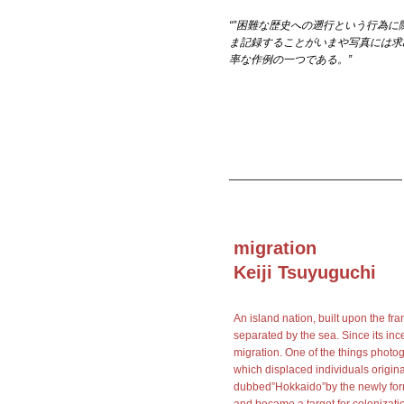
“”困難な歴史への遡行という行為に
ま記録することがいまや写真には求
率な作例の一つである。”
————————————————
migration
Keiji Tsuyuguchi
An island nation, built upon the fr
separated by the sea. Since its in
migration. One of the things photog
which displaced individuals origina
dubbed”Hokkaido”by the newly form