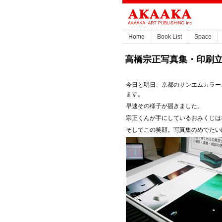
Home
Book List
Space
高橋宗正写真集・印刷
今日と明日、京都のサンエムカラー
ます。
早速その様子が届きました。
宗正くんが手にしているおみくじは
そしてこの笑顔。写真集のめでたい