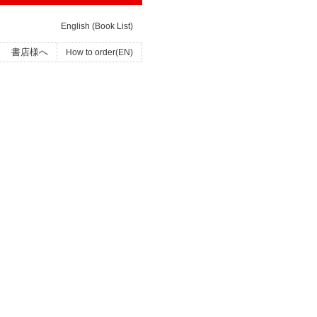
English (Book List)
書店様へ
How to order(EN)