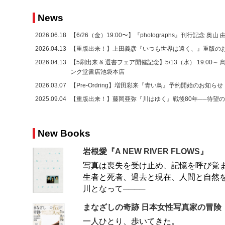
News
2026.06.18
【6/26（金）19:00〜】『photographs』刊行記念 奥
2026.04.13
【重版出来！】上田義彦『いつも世界は遠く、』重版の
2026.04.13
【5刷出来 & 選書フェア開催記念】5/13（水） 19:00～
ンク堂書店池袋本店
2026.03.07
【Pre-Ordring】増田彩来『青い鳥』予約開始のお知らせ
2025.09.04
【重版出来！】藤岡亜弥『川はゆく』戦後80年──待望
New Books
岩根愛『A NEW RIVER FLOWS』
写真は喪失を受け止め、記憶を呼び覚
生者と死者、過去と現在、人間と自然
川となって────
まなざしの奇跡 日本女性写真家の冒険
一人ひとり、歩いてきた。