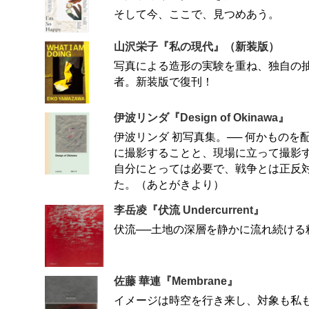
そして今、ここで、見つめあう。
山沢栄子『私の現代』（新装版）
写真による造形の実験を重ね、独自の
者。新装版で復刊！
伊波リンダ『Design of Okinawa』
伊波リンダ 初写真集。── 何かものを
に撮影することと、現場に立って撮影
自分にとっては必要で、戦争とは正反
た。（あとがきより）
李岳凌『伏流 Undercurrent』
伏流──土地の深層を静かに流れ続ける
佐藤 華連『Membrane』
イメージは時空を行き来し、対象も私