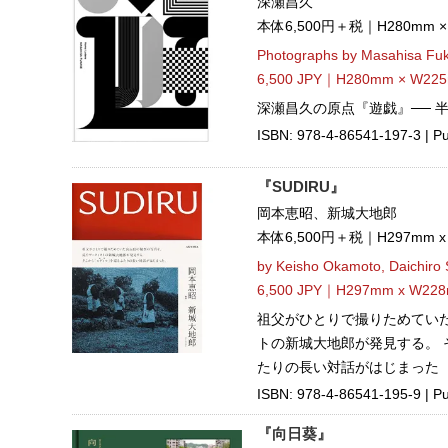
深瀬昌久
本体6,500円＋税｜H280mm 
Photographs by Masahisa Fu
6,500 JPY｜H280mm × W225
深瀬昌久の原点『遊戯』── 
ISBN: 978-4-86541-197-3 | Pub
『SUDIRU』
岡本恵昭、新城大地郎
本体6,500円＋税｜H297mm 
by Keisho Okamoto, Daichiro 
6,500 JPY｜H297mm x W228
祖父がひとりで撮りためてい
トの新城大地郎が発見する。 
たりの長い対話がはじまった
ISBN: 978-4-86541-195-9 | Pu
『向日葵』