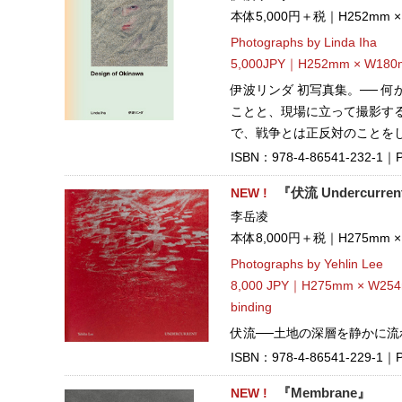
本体5,000円＋税｜H252mm 
Photographs by Linda Iha
5,000JPY｜H252mm × W180
伊波リンダ 初写真集。── 
ことと、現場に立って撮影す
で、戦争とは正反対のことを
ISBN：978-4-86541-232-1｜Pu
NEW !
『伏流 Undercurre
李岳凌
本体8,000円＋税｜H275mm 
Photographs by Yehlin Lee
8,000 JPY｜H275mm × W254
binding
伏流──土地の深層を静かに
ISBN：978-4-86541-229-1｜Pu
NEW !
『Membrane』