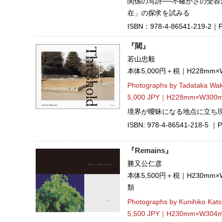
関係の写詩──不確かさの受
在」の探求を試みる
ISBN：978-4-86541-219-2｜Pub
『閾』
若山忠毅
本体5,000円＋税｜H228mm
Photographs by Tadataka W
5,000 JPY｜H228mm×W300m
境界が曖昧になる地点に立ち現
ISBN: 978-4-86541-218-5 ｜Pu
『Remains』
勝又公仁彦
本体5,500円＋税｜H230mm
類
Photographs by Kunihiko Kat
5,500 JPY｜H230mm×W304mm｜