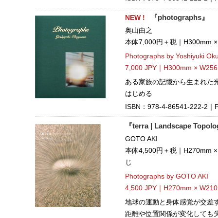
NEW !
『photographs』
奥山由之
本体7,000円＋税｜H300mm 
Photographs by Yoshiyuki O
7,000 JPY｜H300mm × W256
ある家族の記憶から生まれた
はじめる
ISBN：978-4-86541-222-2｜Pu
『terra | Landscape T
GOTO AKI
本体4,500円＋税｜H270mm
じ
Photographs by GOTO AKI
4,500 JPY｜H270mm × W210m
地球の運動と身体感覚が交差
距離や位置関係が変化しても