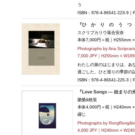
う
ISBN：978-4-86541-223-9｜Pu
『ひ か り の う つ
スクリプカリウ落合安奈
本体7,000円＋税｜H255mm 
Photographs by Ana Scripcari
7,000 JPY｜H255mm × W189
わたしの旅のはじまりは、あな
過ごした、ひと巡りの季節の
ISBN：978-4-86541-225-3｜Pub
『Love Songs — 始まりの
榮榮&映里
本体4,000円＋税｜H240mm
綴じ
Photographs by RongRong&in
4,000 JPY｜H240mm × W240