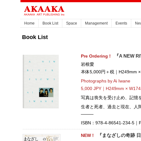
Home
Book List
Space
Management
Events
Ne
Book List
Pre Ordering !
『A NEW R
岩根愛
本体5,000円＋税｜H249mm 
Photographs by Ai Iwane
5,000 JPY｜H249mm × W174
写真は喪失を受け止め、記憶
生者と死者、過去と現在、人
────
ISBN：978-4-86541-234-5｜Pub
NEW !
『まなざしの奇跡 