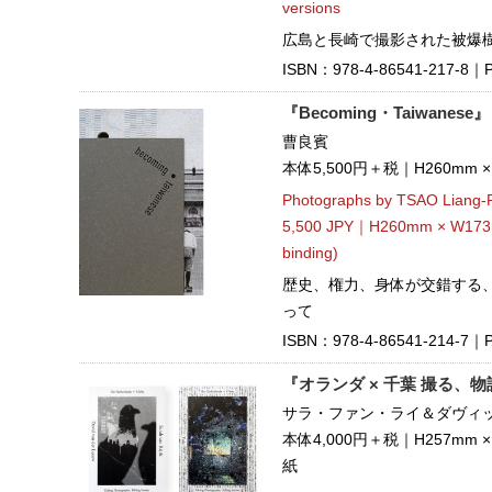
versions
広島と長崎で撮影された被爆樹
ISBN：978-4-86541-217-8｜Pu
『Becoming・Taiwanese』
曹良賓
本体5,500円＋税｜H260mm
Photographs by TSAO Liang-
5,500 JPY｜H260mm × W173m
binding)
歴史、権力、身体が交錯する
って
ISBN：978-4-86541-214-7｜Pub
『オランダ × 千葉 撮る、
サラ・ファン・ライ＆ダヴィッ
本体4,000円＋税｜H257mm
紙