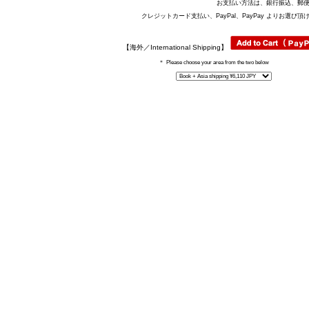
お支払い方法は、銀行振込、郵
クレジットカード支払い、PayPal、PayPay よりお選び頂
【海外／International Shipping】
＊
Please choose your area from the two below