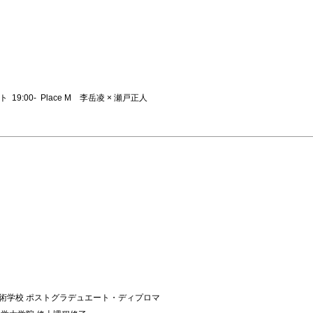
9:00- Place M 李岳凌 × 瀬戸正人
美術学校 ポストグラデュエート・ディプロマ