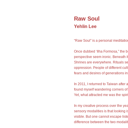
Raw Soul
Yehlin Lee
“Raw Soul” is a personal meditati
Once dubbed ‘Ilha Formosa,” the be
perspective seem ironic. Beneath it
Shrines are everywhere. Rituals set
oppression. People of different cu
fears and desires of generations ins
In 2011, I returned to Taiwan after 
found myself wandering corners of th
Yet, what attracted me was the spiri
In my creative process over the yea
sensory modalities is that looking 
visible. But one cannot escape list
difference between the two modaliti