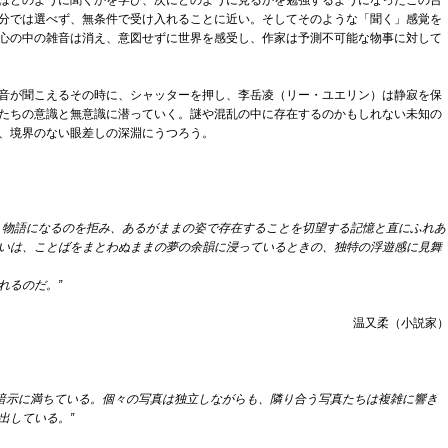
はどのように聞くかを学び、次にどのように見るかを勉強するようになったこの台
分では選べず、無条件で受け入れることに近い。そしてそのような「聞く」感覚を
心の中の雑音は消え、意図せずに世界を感受し、作家は予測不可能な物事に対して
音が聞こえるその時に、シャッターを押し、李岳凌（リー・ユエリン）は静寂を保
たちの意識と無意識に潜っていく。謎や混乱の中に存在するのかもしれない未知の
、境界のない眼差しの深淵にうつろう。
、物語になるのを拒み、あるがままの姿で存在することを切望する記憶と直にふれあ
いは、ことばをまとわぬままの夢の余韻に浸っているときの、独特の浮遊感に見舞
れるのだ。”
温又柔（小説家
配と暗示に満ちている。個々の写真は独立しながらも、隣り合う写真たちは複雑に響き
出している。”