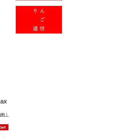
tax
無料！