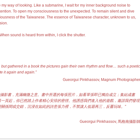
e my way of looking. Like a submarine, I wait for my inner background noise to
intention. To open my consciousness to the unexpected. To remain silent and dive
sciousness of the Taiwanese. The essence of Taiwanese character, unknown to us,
sion.
 When sound is heard from within, I click the shutter.
t, but gathered in a book the pictures gain their own rhythm and flow… such a poetic
e it again and again.”
Gueorgui Pinkhassov, Magnum Photographe
絕妙的攝影書，充滿幽微之意。書中所選的每張照片，如看單張即已獨自成立；集結成書
第一頁起，你已然踏上作者精心安排的密徑。他誘惑我們進入他的遊戲，邀請我們發現
覺關係間或交錯，沉浸在如此的詩意張力裡，不禁讓人低迴再三，反覆玩味。”
Gueorgui Pinkhassov, 馬格南攝影