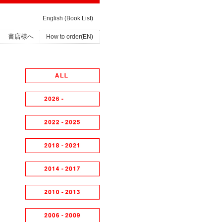
English (Book List)
書店様へ
How to order(EN)