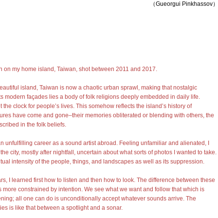
（Gueorgui Pinkhassov
on on my home island, Taiwan, shot between 2011 and 2017.
autiful island, Taiwan is now a chaotic urban sprawl, making that nostalgic
s modern façades lies a body of folk religions deeply embedded in daily life.
 the clock for people’s lives. This somehow reflects the island’s history of
ltures have come and gone–their memories obliterated or blending with others, the
cribed in the folk beliefs.
an unfulfilling career as a sound artist abroad. Feeling unfamiliar and alienated, I
e city, mostly after nightfall, uncertain about what sorts of photos I wanted to take.
tual intensity of the people, things, and landscapes as well as its suppression.
rs, I learned first how to listen and then how to look. The difference between these
is more constrained by intention. We see what we want and follow that which is
ening; all one can do is unconditionally accept whatever sounds arrive. The
es is like that between a spotlight and a sonar.