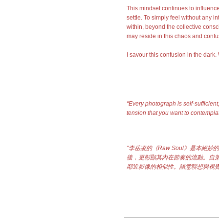
This mindset continues to influenc
settle. To simply feel without any 
within, beyond the collective con
may reside in this chaos and confu
I savour this confusion in the dark.
“Every photograph is self-sufficien
tension that you want to contemplat
“李岳凌的《Raw Soul》是本
後，更彰顯其內在節奏的流動。自
鄰近影像的相似性。語意聯想與視