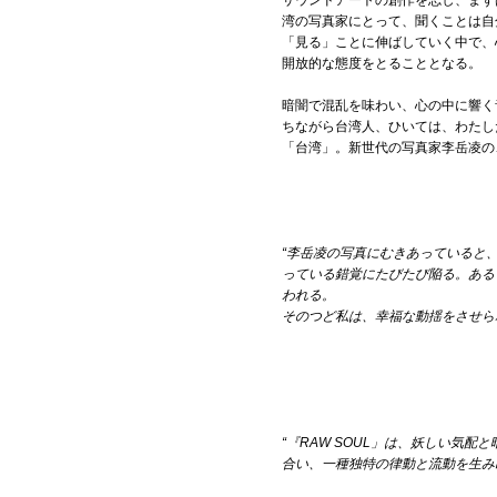
サウンドアートの創作を志し、まず
湾の写真家にとって、聞くことは自
「見る」ことに伸ばしていく中で、
開放的な態度をとることとなる。
暗闇で混乱を味わい、心の中に響く
ちながら台湾人、ひいては、わたし
「台湾」。新世代の写真家李岳凌の
“李岳凌の写真にむきあっていると
っている錯覚にたびたび陥る。ある
われる。
そのつど私は、幸福な動揺をさせら
“『RAW SOUL」は、妖しい気
合い、一種独特の律動と流動を生み