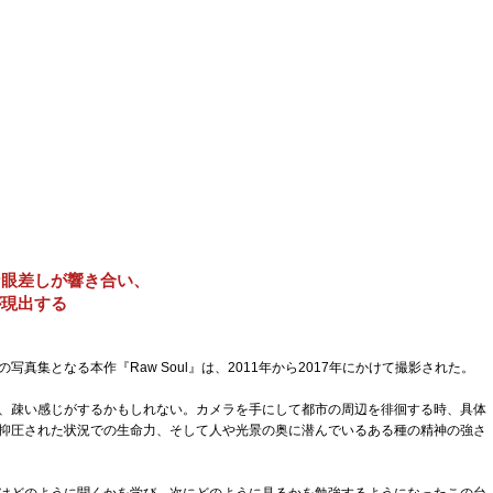
な眼差しが響き合い、
が現出する
真集となる本作『Raw Soul』は、2011年から2017年にかけて撮影された。
、疎い感じがするかもしれない。カメラを手にして都市の周辺を徘徊する時、具体
抑圧された状況での生命力、そして人や光景の奥に潜んでいるある種の精神の強さ