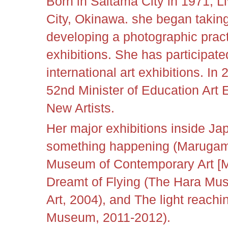
Born in Saitama City in 1971, 
Cit
y, Okinawa.
she began taking
developing a photographic prac
exhibitions. She has participate
international art exhibitions. In
52nd Minister of Education Art
New Artists.
Her major exhibitions inside Jap
something happening (Marugam
Museum of Contemporary Art [M
Dreamt of Flying (The Hara Mu
Art, 2004), and The light reachi
Museum, 2011-2012).