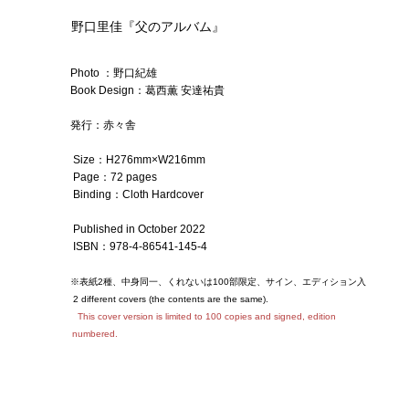
野口里佳『父のアルバム』
Photo ：野口紀雄
Book
Design
：葛西薫 安達祐貴
発行：赤々舎
Size：H276mm×W216mm
Page：
72 pages
Binding：
Cloth Hardcover
Published in October 2022
ISBN
：
978-4-86541-145-4
※表紙2種、中身同一、くれないは100部限定、サイン、エディション入
2 different covers (the contents are the same).
This cover version is limited to 100 copies and signed, edition
numbered.