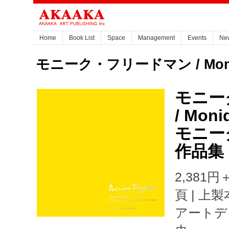
Home
Book List
Space
Management
Events
Ne
モニーク・フリードマン / Moniq
モニー
/ Moni
モニー
作品集
2,381円＋税
頁 | 上
アートデ