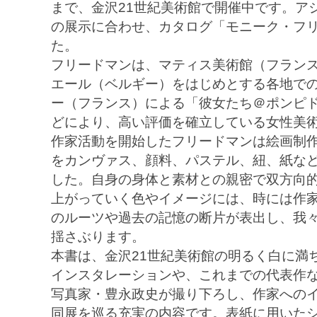
まで、金沢21世紀美術館で開催中です。ア
の展示に合わせ、カタログ「モニーク・フ
た。
フリードマンは、マティス美術館（フラン
エール（ベルギー）をはじめとする各地で
ー（フランス）による「彼女たち＠ポンピ
どにより、高い評価を確立している女性美術
作家活動を開始したフリードマンは絵画制
をカンヴァス、顔料、パステル、紐、紙な
した。自身の身体と素材との親密で双方向
上がっていく色やイメージには、時には作
のルーツや過去の記憶の断片が表出し、我
揺さぶります。
本書は、金沢21世紀美術館の明るく白に満
インスタレーションや、これまでの代表作
写真家・豊永政史が撮り下ろし、作家への
同展を巡る充実の内容です。表紙に用いた