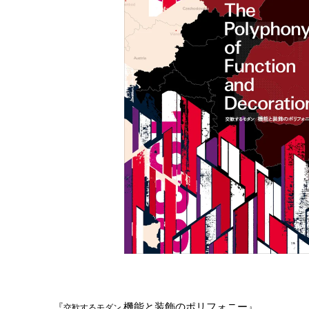
機能と装飾のポリフォニー
『
』
交歓するモダン