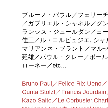
ブルーノ・パウル／
フェリー
／
ガブリエル・シャネル
／グ
ランシス・ジュールダン
／
ヨ
佳三／
ル・コルビュジエ,
シャ
マリアンネ・ブラント
／
マル
延雄／
パウル・クレー／
ポー
ローネー
／
etc…
Bruno Paul／Felice Rix-Ueno／
Gunta Stolzl／
Francis Jourdain
Kazo Saito
／
Le Corbusier,Charl