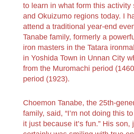
to learn in what form this activit
and Okuizumo regions today. I ha
attend a traditional year-end event
Tanabe family, formerly a powerfu
iron masters in the Tatara ironma
in Yoshida Town in Unnan City w
from the Muromachi period (1460 
period (1923).
Choemon Tanabe, the 25th-gener
family, said, “I’m not doing this to
it just because it’s fun.” His son, j
certainly was smiling with true e