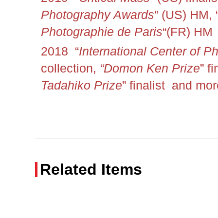
Photography Awards
” (US) HM,
Photographie de Paris
“(FR) HM
2018 “
International Center of P
collection,
“Domon Ken Prize
” f
Tadahiko Prize
” finalist and mor
Related Items