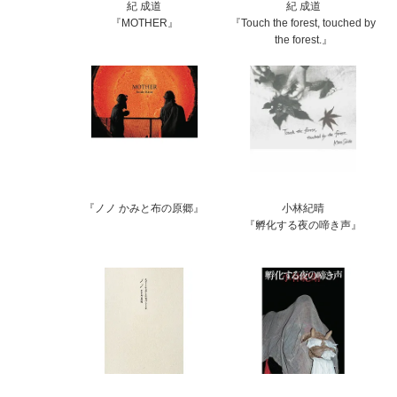
‪紀 成道
紀 成道‬
『MOTHER』
『Touch the forest, touched by
the forest.』
『ノノ かみと布の原郷』
小林紀晴
『孵化する夜の啼き声』