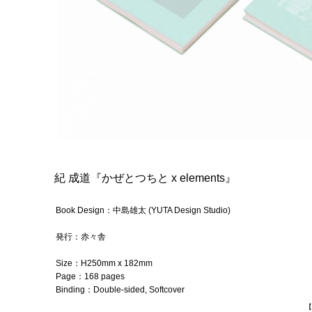
紀 成道『かぜとつちと
x elements
』
Book Design：
中島雄太 (YUTA Design Studio)
発行：赤々舎
Size：
H250mm x 182mm
Page：
168 pages
Binding：
D
ouble-sided,
Softcover
【