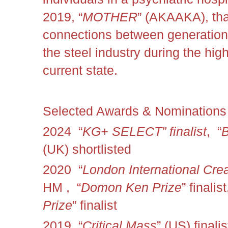
2019, “
MOTHER
” (AKAAKA), tha
connections between generations
the steel industry during the hig
current state.
Selected Awards & Nominations
2024 “
KG+ SELECT” finalist
,
“
B
(UK) shortlisted
2020
“
London International Cre
HM ,
“
Domon Ken Prize
” finalis
Prize
” finalist
2019
“
Critical Mass
” (US) finalis