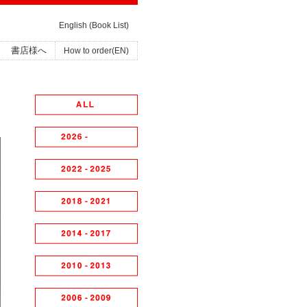
English (Book List)
書店様へ
How to order(EN)