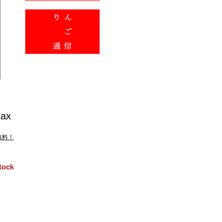
tax
無料！
tock