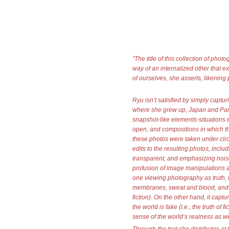
“The title of this collection of ph
way of an internalized other that ex
of ourselves, she asserts, likening
Ryu isn’t satisfied by simply captu
where she grew up, Japan and Pari
snapshot-like elements-situations 
open, and compositions in which the
these photos were taken under circu
edits to the resulting photos, inc
transparent, and emphasizing noise o
profusion of image manipulations at
one viewing photography as truth, t
membranes, sweat and blood, and an
fiction). On the other hand, it captu
the world is fake (i.e., the truth of
sense of the world’s realness as we
Through the text she distributes at