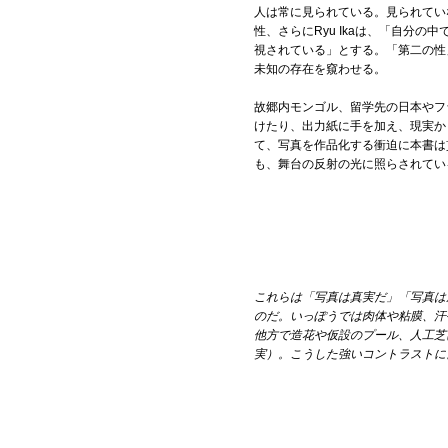
人は常に見られている。見られてい
性、さらにRyu Ikaは、「自分
視されている」とする。「第二の性
未知の存在を窺わせる。
故郷内モンゴル、留学先の日本やフ
けたり、出力紙に手を加え、現実か
て、写真を作品化する衝迫に本書は
も、舞台の反射の光に照らされてい
これらは「写真は真実だ」「写真は
のだ。いっぽうでは肉体や粘膜、汗
他方で造花や仮設のプール、人工芝
実）。こうした強いコントラストに