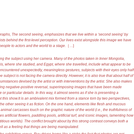
otographs, The second seeing, emphasizes that we live within a ‘second seeing’ by
ists behind the first-level perception. Our lives exist alongside this image we have
 people to actors and the world to a stage
.［…]
ring the subject using her camera. Many of the photos taken in Inner Mongolia,
s, where she studied, and Egypt, where she travelled, include what appear to be
encountered unexpectedly, meaningless gestures, subjects with their eyes only half
 subject is not facing the camera directly.
However, it is also true that about half of
mstances devised by the artist or with interventions by the artist. She also makes
luding negative-positive reversal, superimposing images that have been made
r particular details. In this way, it almost seems as if she is presenting a
 this show.It is an ambivalent mix formed from a stance torn by two perspectives,
he other seeing it as fiction. On the one hand, elements like flesh and mucous
imal carcasses touch on the graphic nature of the world (i.e., the truthfulness of
res artificial flowers, paddling pools, artificial turf, and iconic images, lamenting how
 fictitious worlds). The conflict brought about by this strong contrast conveys both a
ll as a feeling that things are being manipulated.
 the exhibition venue, Ryu drives home like a stake the fact that photos are not