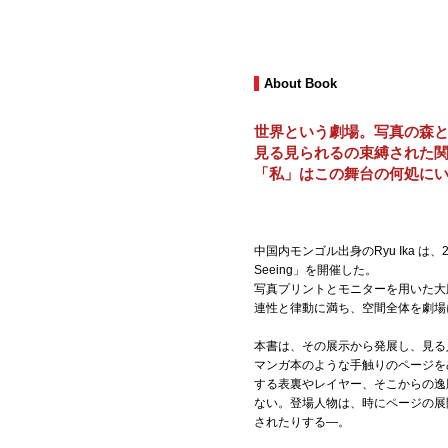
About Book
世界という劇場。写真の森
見る見られるの束縛された
「私」はこの舞台の何処に
中国内モンゴル出身のRyu Ika は、
Seeing」を開催した。
写真プリントとモニターを用いた大
連性と律動に満ち、空間全体を劇場
本書は、その展示から発展し、見る
マンガ本のような手触りのページを
する表裏やレイヤー、そこからの逸
ない。登場人物は、時にページの展
されたりする―。