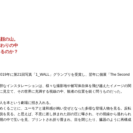
と顔の山。
関わりの中
いるのか？
2019年に第21回写真「1_WALL」グランプリを受賞し、翌年に個展「The Second
胆なインスタレーションは、様々な撮影地や被写体自体を飛び越えたイメージの関
に見立て、その世界に充満する視線の中、観者の位置を鋭く問うものだった。
人を本という劇場に招き入れる。
めくるごとに、ユーモアと違和感が綯い交ぜとなった多様な登場人物を見る。反転
脱を見る。と思えば、不意に差し挟まれた顔の圧に曝され、その視線から逃れられ
開の中で互いを見、プリントされ折り畳まれ、目を閉じたり、臓器のように再構成