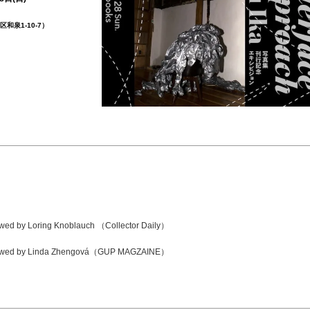
）
和泉1-10-7）
ewed by Loring Knoblauch （Collector Daily）
viewed by Linda Zhengová（GUP MAGZAINE）