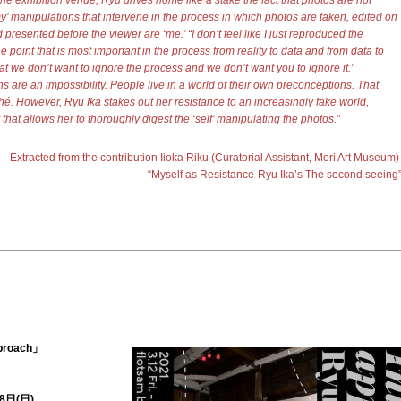
y’ manipulations that intervene in the process in which photos are taken, edited on
presented before the viewer are ‘me.’ “I don’t feel like I just reproduced the
he point that is most important in the process from reality to data and from data to
hat we don’t want to ignore the process and we don’t want you to ignore it.”
 are an impossibility. People live in a world of their own preconceptions. That
hé. However, Ryu Ika stakes out her resistance to an increasingly fake world,
at allows her to thoroughly digest the ‘self’ manipulating the photos.”
Extracted from the contribution
Iioka Riku (Curatorial Assistant, Mori Art Museum)
“Myself as Resistance-Ryu Ika’s The second seeing
roach」
8日(日)