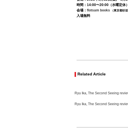
時間：14:00〜20:00（水曜定休
会場：
flotsam books
（東京都杉並区
入場無料
Related Article
Ryu Ika, The Second Seeing revi
Ryu Ika, The Second Seeing re