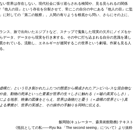
ない世界は存在しない。現代社会に張り巡らされる検閲や、見る見られるの関係
の中で『他人の目』という存在を分裂させて、常にこの自分の中にある『他人の目』に監
」に対しての「第二の観察」。人間の有りようを根底から問い、さらにその上に、
ランス、旅で出向いたエジプトなど、スナップで蒐集した現実の欠片にノイズをか
らデータ、データから現実を行き来する。その中に打ち込まれる自分の意識を通し
貫かれている。流動し、エネルギーが連関するこの世界という劇場。作家も見る人
る。
虚構だ」という引き裂かれたふたつの態度から構成されたアンビバレスな混合物な
や血、動物の死体といった要素が世界の生々しさに触れる
（＝
嘘の真実らしさ）。
による地形、映像の図像をとらえ、世界は偽物だと憂う（＝虚構の世界という真
よる摩擦が、世界の実感と、その操作の手触りを同時に伝える。
飯岡陸(キュレーター、森美術館勤務) テキス
《抵抗としての私――Ryu Ika 「The second seeing」について》より抜