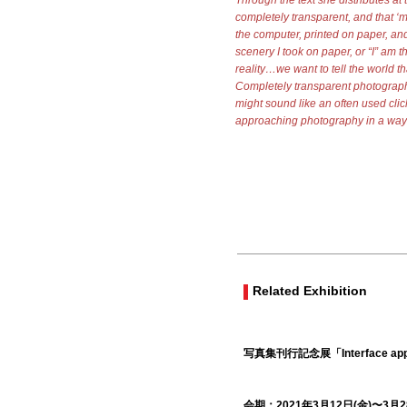
completely transparent, and that ‘m
the computer, printed on paper, and 
scenery I took on paper, or “I” am t
reality…we want to tell the world t
Completely transparent photographs
might sound like an often used clic
approaching photography in a way th
Related Exhibition
写真集刊行記念展「Interface app
会期：2021年3月12日(金)〜3月2