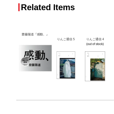
Related Items
齋藤陽道『感動、』
りんご通信 5
りんご通信 4
(out of stock)