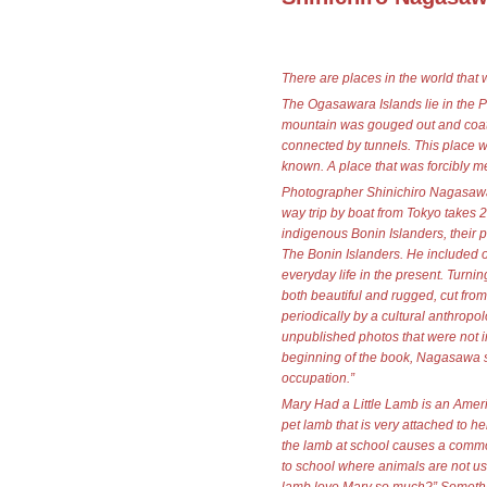
There are places in the world that 
The Ogasawara Islands lie in the P
mountain was gouged out and coate
connected by tunnels. This place w
known. A place that was forcibly me
Photographer Shinichiro Nagasawa
way trip by boat from Tokyo takes 2
indigenous Bonin Islanders, their 
The Bonin Islanders. He included 
everyday life in the present. Turni
both beautiful and rugged, cut from
periodically by a cultural anthropol
unpublished photos that were not in
beginning of the book, Nagasawa 
occupation.”
Mary Had a Little Lamb is an Americ
pet lamb that is very attached to 
the lamb at school causes a commo
to school where animals are not us