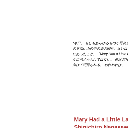
“今日、 もしもあらゆるものが写
の奥深い山の中の壕の密室、ないはずの存
にあったこと。「Mary Had a Lit
かに消えたわけではない。 長沢の
向けて記憶される。 われわれは、
————————————————
Mary Had a Little 
Shinichiro Nagasa