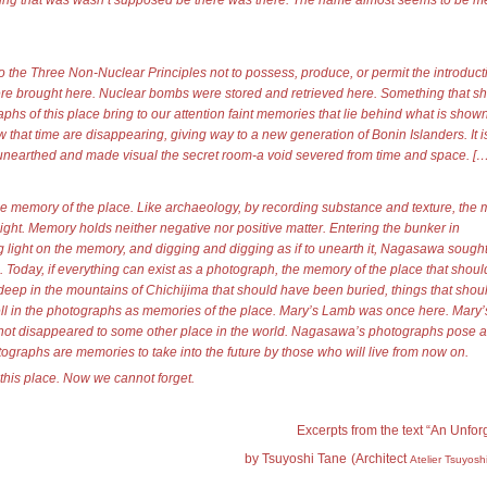
ng that was wasn’t supposed be there was there. The name almost seems to be me
 the Three Non-Nuclear Principles not to possess, produce, or permit the introduct
 brought here. Nuclear bombs were stored and retrieved here. Something that sh
s of this place bring to our attention faint memories that lie behind what is shown
hat time are disappearing, giving way to a new generation of Bonin Islanders. It is
nearthed and made visual the secret room-a void severed from time and space. […
e memory of the place. Like archaeology, by recording substance and texture, the 
ight. Memory holds neither negative nor positive matter. Entering the bunker in
g light on the memory, and digging and digging as if to unearth it, Nagasawa sought
hs. Today, if everything can exist as a photograph, the memory of the place that sho
 deep in the mountains of Chichijima that should have been buried, things that shoul
ll in the photographs as memories of the place. Mary’s Lamb was once here. Mary’
not disappeared to some other place in the world. Nagasawa’s photographs pose a
tographs are memories to take into the future by those who will live from now on.
 this place. Now we cannot forget.
Excerpts from the text “An Unfor
by Tsuyoshi Tane
(
Architect
Atelier Tsuyosh