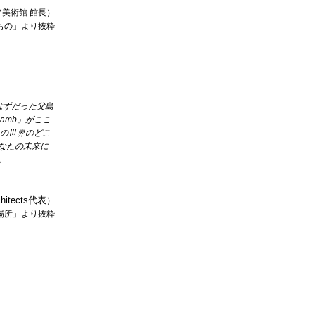
ア美術館 館長）
もの」より抜粋
はずだった父島
Lamb」がここ
」はこの世界のどこ
なたの未来に
。
rchitects代表
）
場所
」より抜粋