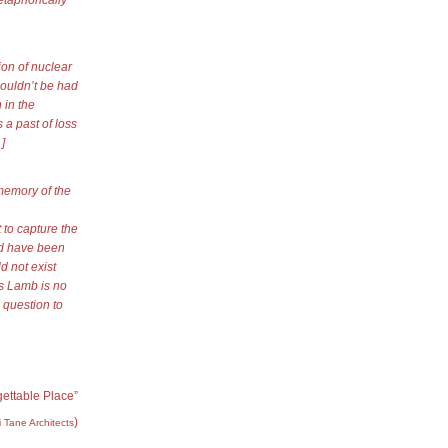
taphorically
ion of nuclear
ouldn’t be had
 in the
 a past of loss
]
memory of the
 to capture the
uld have been
d not exist
s Lamb is no
 question to
gettable Place”
)
i Tane Architects