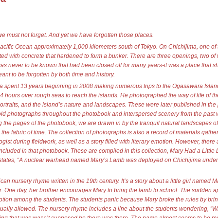
we must not forget. And yet we have forgotten those places.
acific Ocean approximately 1,000 kilometers south of Tokyo. On Chichijima, one of 
d with concrete that hardened to form a bunker. There are three openings, two of
as never to be known that had been closed off for many years-it was a place that s
ant to be forgotten by both time and history.
 spent 13 years beginning in 2008 making numerous trips to the Ogasawara Islan
4 hours over rough seas to reach the islands. He photographed the way of life of th
portraits, and the island’s nature and landscapes. These were later published in th
old photographs throughout the photobook and interspersed scenery from the past 
ng the pages of the photobook, we are drawn in by the tranquil natural landscapes of
 the fabric of time. The collection of photographs is also a record of materials gathe
ogist during fieldwork, as well as a story filled with literary emotion. However, there 
cluded in that photobook. These are compiled in this collection, Mary Had a Little 
states, “A nuclear warhead named Mary’s Lamb was deployed on Chichijima under U
an nursery rhyme written in the 19th century. It’s a story about a little girl named 
her. One day, her brother encourages Mary to bring the lamb to school. The sudden 
tion among the students. The students panic because Mary broke the rules by bri
ually allowed. The nursery rhyme includes a line about the students wondering, “