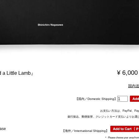
¥ 6,00
 Little Lamb』
国内
【国内／Domestic Shipping】
お支払い方法は、PayPal、PayP
銀行振込、郵便振替、クレジットカード支払いよりお選
case
【海外／International Shipping】
＊
Please choose your area from