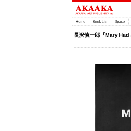
Home
Book List
Space
長沢慎一郎『Mary Had a 