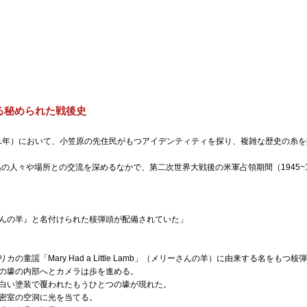
る秘められた戦後史
ers』（2021年）において、小笠原の先住民がもつアイデンティティを探り、複雑な歴史の
島の人々や場所との交流を深めるなかで、第二次世界大戦後の米軍占領期間（1945~1
んの羊』と名付けられた核弾頭が配備されていた」
童謡「Mary Had a Little Lamb」（メリーさんの羊）に由来する名をもつ
の壕の内部へとカメラは歩を進める。
白い塗装で覆われたもうひとつの壕が現れた。
密室の空洞に光を当てる。