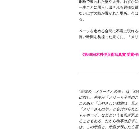
銅板で覆われた壁や天井。わずかに
一歩ごとに照らし出される異様な質
ないはずの核が置かれた場所。今は
る。
ページを進める合間に不意に現れる
長い時間を彷徨った果てに、「メリ
《
第49回木村伊兵衛写真賞 受賞作
————————————————
“
童謡の「メリーさんの羊」 は、戦
に対し、先生が「メリーも子羊のこ
このあと「心やさしい動物は 見え
「メリーさんの羊」と名付けられた
トルボーイ」などという名前が気ま
ることもある、だから物事は必ずし
は、この矛盾と、矛盾が残した亡霊