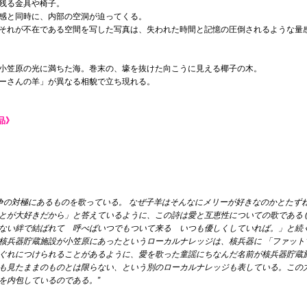
残る金具や椅子。
感と同時に、内部の空洞が迫ってくる。
それが不在である空間を写した写真は、失われた時間と記憶の圧倒されるような量
小笠原の光に満ちた海。巻末の、壕を抜けた向こうに見える椰子の木。
ーさんの羊」が異なる相貌で立ち現れる。
品》
争の対極にあるものを歌っている。 なぜ子羊はそんなにメリーが好きなのかとたず
とが大好きだから」と答えているように、この詩は愛と互恵性についての歌である 
ない絆で結ばれて 呼べばいつでもついて来る いつも優しくしていれば。」と続く
核兵器貯蔵施設が小笠原にあったというローカルナレッジは、核兵器に 「ファット
ぐれにつけられることがあるように、愛を歌った童謡にちなんだ名前が核兵器貯蔵
も見たままのものとは限らない、という別のローカルナレッジも表している。この
を内包しているのである。”