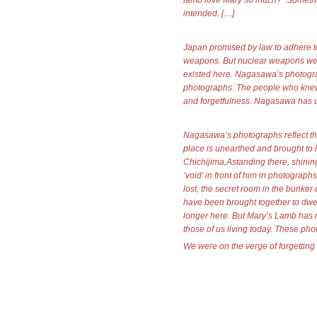
lamb love Mary so much?” Somethi
intended. […]
Japan promised by law to adhere to
weapons. But nuclear weapons were
existed here. Nagasawa’s photograph
photographs. The people who knew t
and forgetfulness. Nagasawa has u
Nagasawa’s photographs reflect th
place is unearthed and brought to l
Chichijima,Astanding there, shinin
‘void’ in front of him in photograp
lost, the secret room in the bunker
have been brought together to dwe
longer here. But Mary’s Lamb has 
those of us living today. These pho
We were on the verge of forgetting