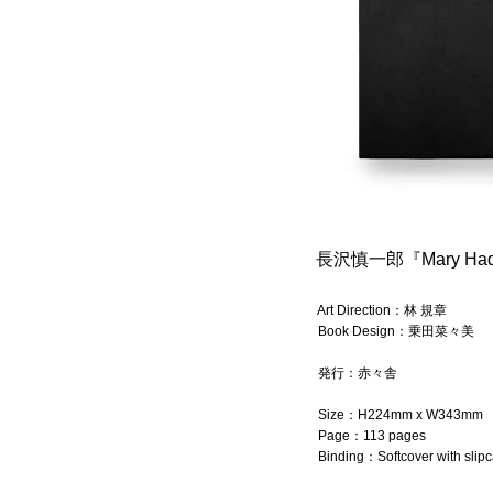
長沢慎一郎『Mary Had a
Ar
t Direction：林 規章
Bo
ok Design：乗田菜々美
発行：赤々舎
Size：
H224mm x W343mm
Page：
113 pages
Binding：Softcover with slip