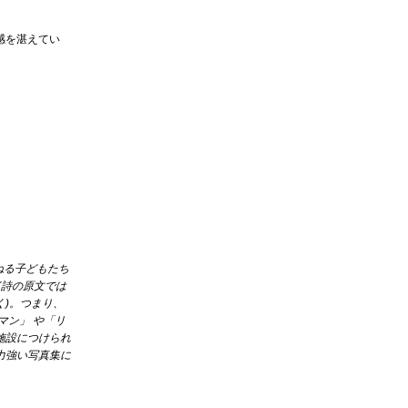
感を湛えてい
ねる子どもたち
(詩の原文では
)。つまり、
マン」 や「リ
施設につけられ
力強い写真集に