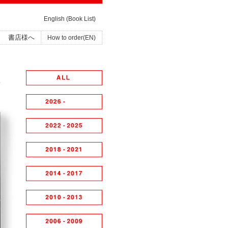
English (Book List)
書店様へ
How to order(EN)