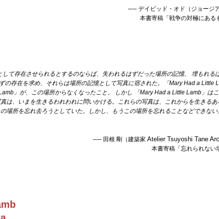
── デイビッド・オド（ジョージ
本書寄稿「戦争の対極にある
真として存在させられるとするのならば、失われるはずだった場所の記憶、 埋もれる
在を求め、それらは場所の記憶として写真に宿された。「Mary Had a Little 
tle Lamb」が、この場所からなくなったこと。 しかし 「Mary Had a Little Lamb
写真は、いまを生きるわれわれに問いかける。これらの写真は、これからを生きるあ
この場所を忘れ去ろうとしていた。しかし、もうこの場所を忘れることなど
できない
Atelier Tsuyoshi Tane A
──
田根 剛
（建築家
本書寄稿「
忘れられない
Lamb
wa