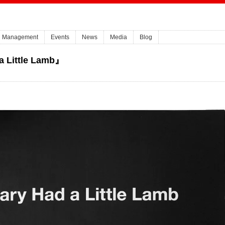
Management
Events
News
Media
Blog
Little Lamb』