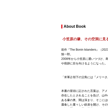
About Book
小笠原の壕、その空洞に見
前作『The Bonin Island
慎一郎。
2008年から小笠原に通いつづけ、
や痕跡に目を向けるようになった。
「米軍占領下の父島には『メリーさ
本書の冒頭に記された言葉は、アメリカの
存在したとされることを告げ、山中
ある壕の奥、闇は深まり、そこには
腐食した重々しい鉄扉を開け、その