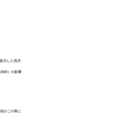
糸を提示した長沢
968）の影響
核弾頭がこの島に