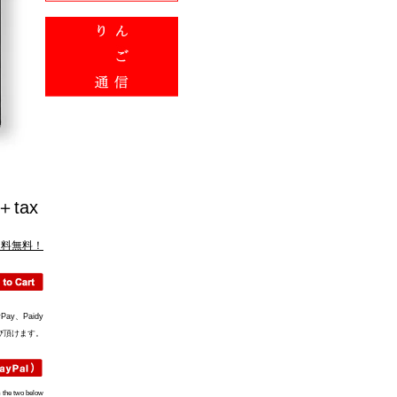
0＋tax
送料無料！
ay、Paidy
び頂けます。
 the two below