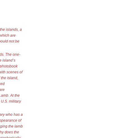
the islands, a
 which are
hould not be
ds. The one-
e island’s
e photobook
with scenes of
 the island,
red
are
Lamb. At the
.S. military
Mary who has a
appearance of
nging the lamb
Why does the