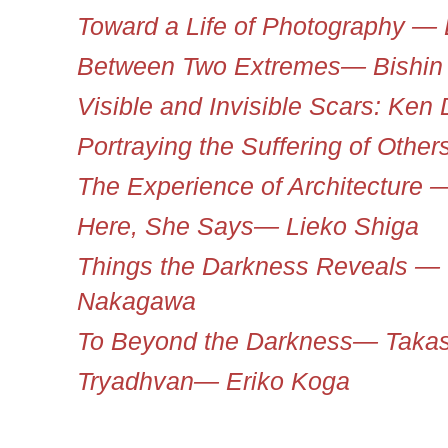
Toward a Life of Photography ― 
Between Two Extremes― Bishin
Visible and Invisible Scars: Ke
Portraying the Suffering of Other
The Experience of Architecture 
Here, She Says― Lieko Shiga
Things the Darkness Reveals 
Nakagawa
To Beyond the Darkness― Takas
Tryadhvan― Eriko Koga