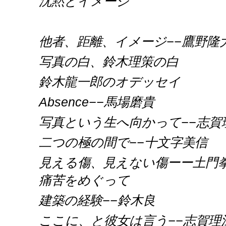
沈黙とイメージ
他者、距離、イメージ−−鷹野隆
写真の白、鈴木理策の白
鈴木龍一郎のオデッセイ
Absence−−馬場磨貴
写真という生へ向かって−−志賀
二つの極の間で−−十文字美信
見える傷、見えない傷ーー土門
痛苦をめぐって
建築の経験−−鈴木良
ここに、と彼女は言う−−志賀理