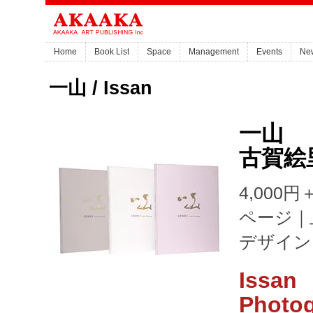
Home
Book List
Space
Management
Events
Ne
一山 / Issan
一山
古賀絵
4,000円
ページ｜
デザイン
Issan
Photog