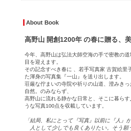
About Book
高野山 開創1200年 の春に贈る
今年、高野山は弘法大師空海の手で密教の道
目を迎えます。
その記念すべき春に 、若手写真家 古賀絵里
た渾身の写真集『一山』を送り出します。
荘厳な佇まいの寺院や祈りの山道、澄みきっ
自然。のみならず、
高野山に流れる静かな日常と、そこに暮らす
うな写真100点を収載しています。
「結局、私にとって『写真』以前に『人』
人として少しでも良くありたい。そう願