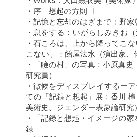
・Works：大田黒衣美（美術家
・序 想起の方則 Ⅰ
・記憶と忘却のはざまで：野家
・息をする：いがらしみきお（
・石ころは、上から降ってこな
こない、：飴屋法水（演出家、
・「瞼の村」の写真：小原真史（IZ
研究員）
・徴候をディスプレイするーア
ての「記録と想起」展：香川 
美術史、ジェンダー表象論研究
・「記録と想起・イメージの家
録