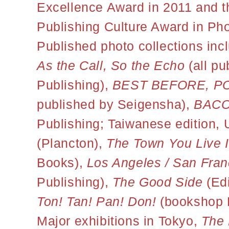
Excellence Award in 2011 and 
Publishing Culture Award in Ph
Published photo collections in
As the Call, So the Echo
(all pu
Publishing),
BEST BEFORE, P
published by Seigensha),
BACO
Publishing; Taiwanese edition, 
(Plancton),
The Town You Live 
Books),
Los Angeles / San Fran
Publishing),
The Good Side
(Ed
Ton! Tan! Pan! Don!
(bookshop 
Major exhibitions in Tokyo,
The 