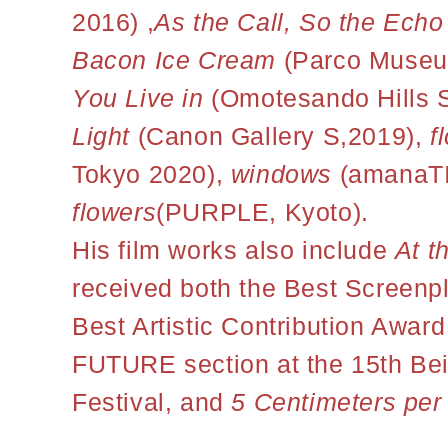
2016) ,
As the Call, So the Echo
Bacon Ice Cream
(Parco Museu
You Live in
(Omotesando Hills 
Light
(Canon Gallery S,2019),
f
Tokyo 2020),
windows
(amanaTI
flowers
(PURPLE, Kyoto).
His film works also include
At t
received both the Best Screenp
Best Artistic Contribution Awa
FUTURE section at the 15th Beij
Festival, and
5 Centimeters pe