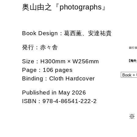
奥山由之『photographs』
Book Design：葛西薫、安達祐貴
発行：赤々舎
銀行
Size：H300mm × W256mm
【海外／I
Page：106 pages
Binding：Cloth Hardcover
Published in May 2026
ISBN：978-4-86541-222-2