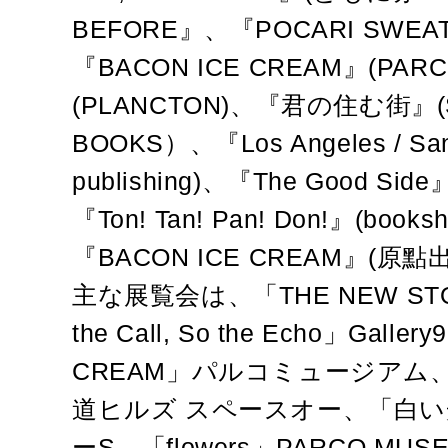
BEFORE』、『POCARI SWE
『BACON ICE CREAM』(PAR
(PLANCTON)、『君の住む街』(
BOOKS）、『Los Angeles / San
publishing)、『The Good Side』
『Ton! Tan! Pan! Don!』(boo
『BACON ICE CREAM』(
主な展覧会は、「THE NEW ST
the Call, So the Echo」Galle
CREAM」パルコミュージアム
道ヒルズ スペースオー、「白
ーS、「flowers」PARCO MUS