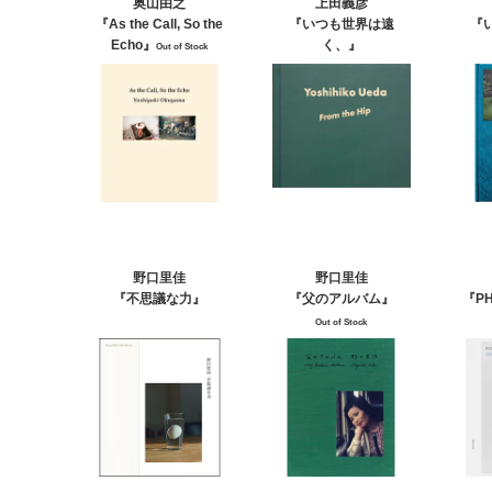
奥山由之
上田義彦
『As the Call, So the
『いつも世界は遠
『
Echo』
く、』
Out of Stock
野口里佳
野口里佳
『不思議な力』
『父のアルバム』
『P
Out of Stock