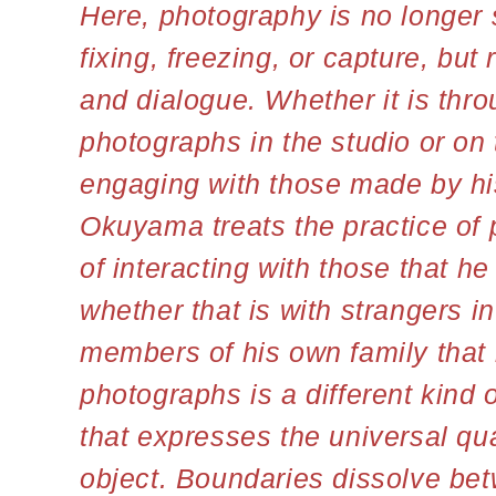
Here, photography is no longer
fixing, freezing, or capture, but
and dialogue. Whether it is thr
photographs in the studio or on t
engaging with those made by his
Okuyama treats the practice of
of interacting with those that h
whether that is with strangers i
members of his own family that
photographs is a different kind 
that expresses the universal qual
object. Boundaries dissolve bet