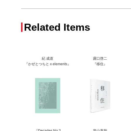
Related Items
‪紀 成道‬
露口啓二
『かぜとつちと x elements』
『移住』
『Decades No.2
畠山直哉