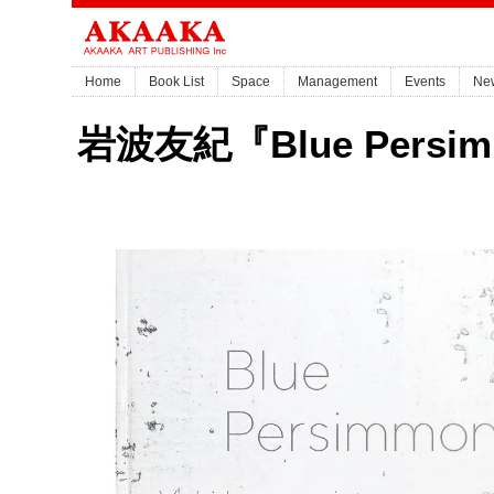
Home
Book List
Space
Management
Events
Ne
岩波友紀『Blue Persi