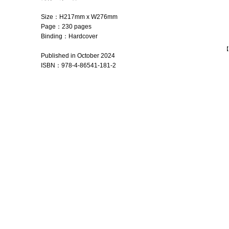
Size：
H217mm x W276mm
Page：
230 pages
Binding：Hardcover
【
Published in October 2024
ISBN：978-4-86541-
181-2