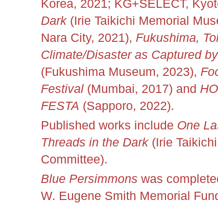
Korea, 2021; KG+SELECT, Kyot
Dark
(Irie Taikichi Memorial Mu
Nara City, 2021),
Fukushima, To
Climate/Disaster as Captured b
(Fukushima Museum, 2023),
Fo
Festival
(Mumbai, 2017) and
HO
FESTA
(Sapporo, 2022)
.
Published works include
One La
Threads in the Dark
(Irie Taikic
Committee).
Blue Persimmons
was completed
W. Eugene Smith Memorial Fund