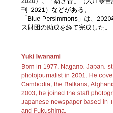
2020）、「紡ぎ音」（入江泰
刊 2021）などがある。
「Blue Persimmons」は、2
ス財団の助成を経て完成した。
Yuki Iwanami
Born in 1977,
Nagano, Japan, sta
photojournalist in 2001. He cover
Cambodia, the Balkans, Afghanis
2003, he joined the staff photog
Japanese newspaper based in T
and Fukushima.