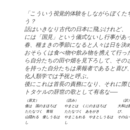
「こういう視覚的体験をしながらぼくた
う？
話はいきなり古代の日本に飛ぶけれど、
には「国見」という儀式ないし行事があ
春、種まきの季節になると人々は日を決
おそらくは食べ物や飲み物を携えて行っ
ら自分たちの田や畑を見下ろして、その
を持った自分たちは果報者であると喜び
化人類学では予祝と呼ぶ。
後にこれは首長の責務になり、それに際
トタケルの辞世の歌として有名な──
（原文）
（読み）
（訳
倭は 国のまほろば
やまとは くにのまほろば
大和は
たたなづく 青垣
たたなづく あをがき
び、
山隠れる 倭しうるは
やまこもれる やまとしうるは
その山
し
し