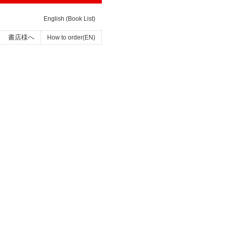
English (Book List)
書店様へ
How to order(EN)
ッ