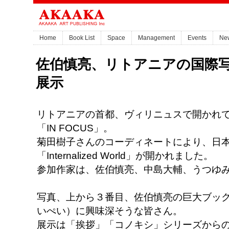
Home
Book List
Space
Management
Events
Ne
佐伯慎亮、リトアニアの国際
展示
リトアニアの首都、ヴィリニュスで開かれ
「IN FOCUS」。
菊田樹子さんのコーディネートにより、日
「Internalized World」が開かれました。
参加作家は、佐伯慎亮、中島大輔、うつゆ
写真、上から３番目、佐伯慎亮の巨大ブッ
いぺい）に興味深そうな皆さん。
展示は「挨拶」「コノキシ」シリーズから