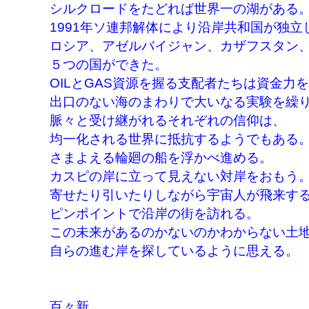
シルクロードをたどれば世界一の湖がある
1991年ソ連邦解体により沿岸共和国が独立
ロシア、アゼルバイジャン、カザフスタン
５つの国ができた。
OILとGAS資源を握る支配者たちは資金力
出口のない海のまわりで大いなる実験を繰
脈々と受け継がれるそれぞれの信仰は、
均一化される世界に抵抗するようでもある
さまよえる輪廻の船を浮かべ進める。
カスピの岸に立って見えない対岸をおもう
寄せたり引いたりしながら宇宙人が飛来す
ピンポイントで沿岸の街を訪れる。
この未来があるのかないのかわからない土
自らの進む岸を探しているように思える。
百々新