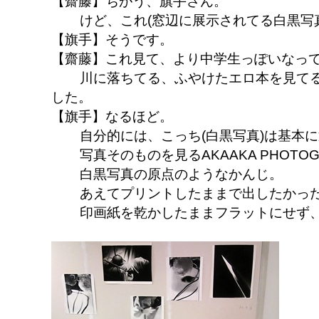
【齋藤】ちがう、旗手さん。
けど、これ(窓辺に展示されてる白黒写
【旗手】そうです。
【齋藤】これ見て、より中学生っぽいなっ
川に落ちてる、ふやけたエロ本を見てる
した。
【旗手】なるほど。
自分的には、こっち(白黒写真)は基本
写真そのものを見るAKAAKA PHOTO
白黒写真の原点のようなかんじ。
あえてプリントしたままで出したかっ
印画紙を乾かしたままフラットにせず