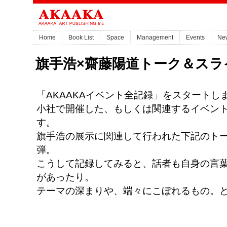
Home
Book List
Space
Management
Events
Ne
旗手浩×齋藤陽道トーク＆スラ
「AKAAKAイベント全記録」をスタートし
小社で開催した、もしくは関連するイベン
す。
旗手浩の展示に関連して行われた下記のト
弾。
こうして記録してみると、話者も自身の言
があったり。
テーマの深まりや、端々にこぼれるもの。