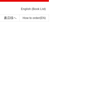
English (Book List)
書店様へ
How to order(EN)