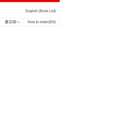
English (Book List)
書店様へ
How to order(EN)