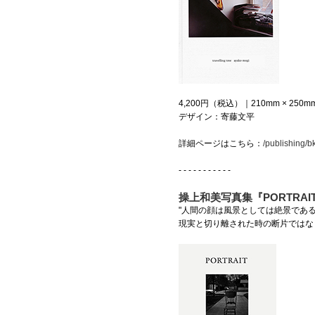
4,200円（税込）｜210mm × 250mm
デザイン：寄藤文平
詳細ページはこちら：
/publishing/b
- - - - - - - - - - -
操上和美写真集『PORTRAI
"人間の顔は風景としては絶景である
現実と切り離された時の断片ではな