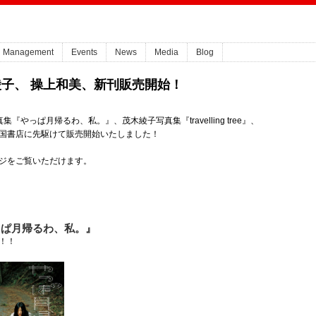
Management
Events
News
Media
Blog
子、 操上和美、新刊販売開始！
やっぱ月帰るわ、私。』、茂木綾子写真集『travelling tree』、
を全国書店に先駆けて販売開始いたしました！
ジをご覧いただけます。
っぱ月帰るわ、私。』
！！