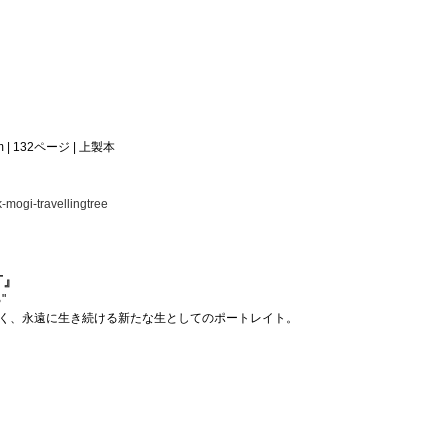
 | 132ページ | 上製本
k-mogi-travellingtree
T』
"
く、永遠に生き続ける新たな生としてのポートレイト。