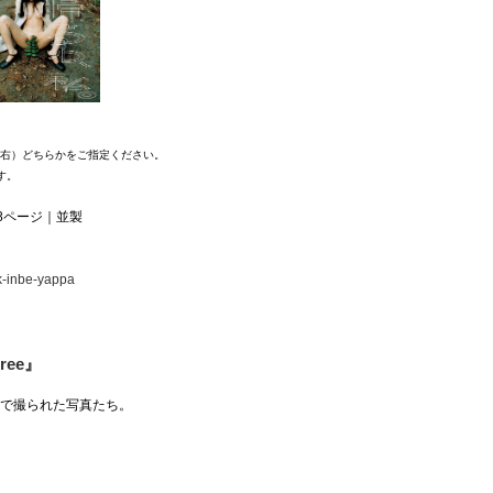
右）どちらかをご指定ください。
す。
128ページ｜並製
k-inbe-yappa
ree』
かで撮られた写真たち。