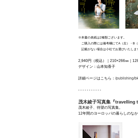
※本書の表紙は2種類ございます。
ご購入の際には備考欄にてA（左）・B（
記載がない場合は小社でお選びいたしま
2,940円（税込）｜210×266㎜｜
デザイン：山本知香子
詳細ページはこちら：
/publishing/b
- - - - - - - - - - -
茂木綾子写真集『travelling t
茂木綾子、待望の写真集。
12年間のヨーロッパの暮らしのな