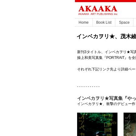
Home
Book List
Space
インベカヲリ★、茂木綾
新刊3タイトル、インベカヲリ★写真集『
操上和美写真集『PORTRAIT』
それぞれ下記リンク先より詳細ペー
- - - - - - - - - - -
インベカヲリ★写真集『や
インベカヲリ★、衝撃のデビュー作