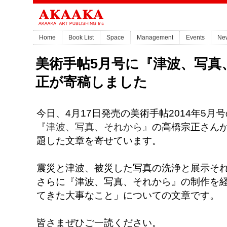
Home
Book List
Space
Management
Events
Ne
美術手帖5月号に『津波、写真
正が寄稿しました
今日、4月17日発売の美術手帖2014年5月号
『津波、写真、それから』
の高橋宗正さん
題した文章を寄せています。
震災と津波、被災した写真の洗浄と展示そ
さらに『津波、写真、それから』の制作を
てきた大事なこと」についての文章です。
皆さまぜひご一読ください。