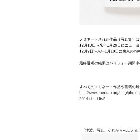
ノミネートされた作品（写真集）は
12月13日〜来年1月29日にニューヨークの
12月9日〜来年1月18日に東京の
IM
最終選考の結果はパリフォト期間中
すべてのノミネート作品や書籍の展示
http://www.aperture.org/blog/phot
2014-short-list/
『津波、写真、それから--LOST&