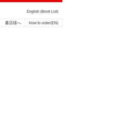
English (Book List)
書店様へ
How to order(EN)