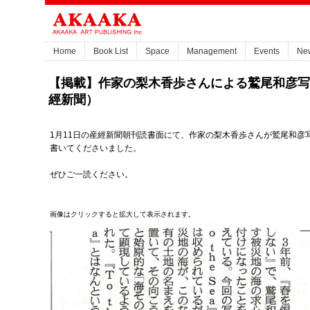
Home
Book List
Space
Management
Events
Ne
【掲載】作家の梨木香歩さんによる鷲尾和彦写真集『
經新聞）
1月11日の産經新聞朝刊読書面にて、作家の梨木香歩さんが鷲尾和彦写真集
書いてくださいました。
ぜひご一読ください。
画像はクリックすると拡大して表示されます。