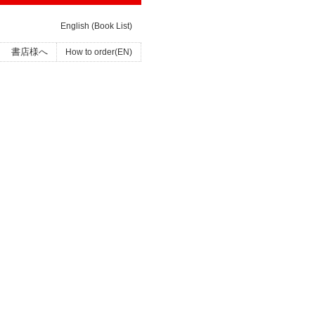
English (Book List)
書店様へ
How to order(EN)
ま