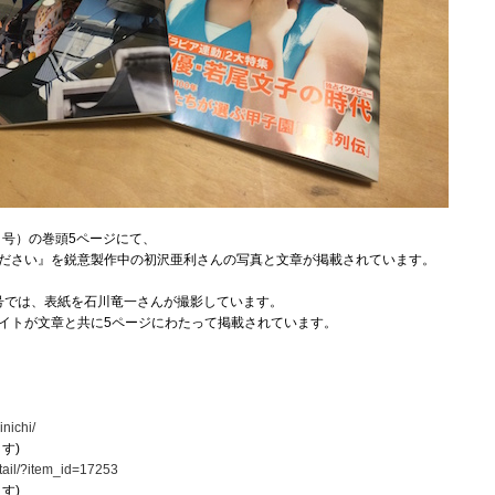
6日号）の巻頭5ページにて、
ださい』を鋭意製作中の初沢亜利さんの写真と文章が掲載されています。
)増大号では、表紙を石川竜一さんが撮影しています。
イトが文章と共に5ページにわたって掲載されています。
nichi/
す)
etail/?item_id=17253
す)