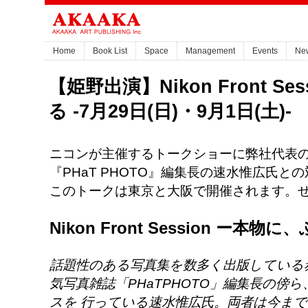
Home
Book List
Space
Management
Events
Ne
【姫野出演】Nikon Front S
る -7月29日(日)・9月1日(土)-
ニコンが主催するトークショーに弊社代表
『PHaT PHOTO』編集長の速水惟広氏と
このトークは東京と大阪で開催されます。
Nikon Front Session ー本物に
話題性のある写真集を数多く出版している
気写真雑誌「PHaTPHOTO」編集長の傍
スを 行っている速水惟広氏。両者は今ま