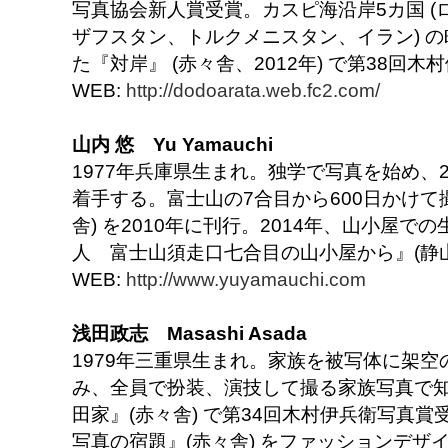
写真協会新人賞受賞。カスピ海沿岸5カ国 
ザフスタン、トルクメニスタン、イラン) 
た『対岸』 (赤々舎、2012年) で第38回
WEB:
http://dodoarata.web.fc2.com/
山内 悠 Yu Yamauchi
1977年兵庫県生まれ。独学で写真を始め、
着手する。富士山の7合目から600日かけて
舎) を2010年に刊行。2014年、山小屋
人 富士山須走口七合目の山小屋から』(静山
WEB:
http://www.yuyamauchi.com
浅田政志 Masashi Asada
1979年三重県生まれ。家族を被写体に架
み、全員で扮装、演技して撮る家族写真で知
田家』(赤々舎) で第34回木村伊兵衛写真賞
写真の宿題』(赤々舎) をファッションデザ