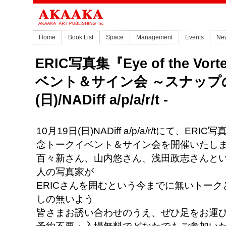
Home
Book List
Space
Management
Events
Ne
ERIC写真集『Eye of the V
ベント＆サイン会 ～スナップの可
(日)/NADiff a/p/a/r/t -
10月19日(日)NADiff a/p/a/r/tにて、ERIC写
念トークイベント＆サイン会を開催いたし
百々新さん、山内悠さん、浅田政志さんとい
人の写真家が
ERICさんを囲むという今までに無いトー
しの無いよう
皆さまお誘い合わせのうえ、ぜひ足をお運