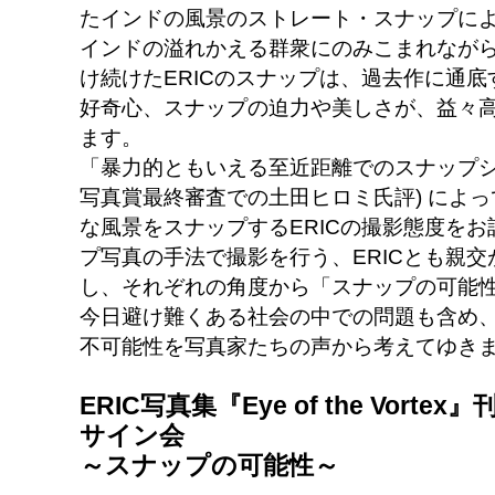
たインドの風景のストレート・スナップに
インドの溢れかえる群衆にのみこまれなが
け続けたERICのスナップは、過去作に通
好奇心、スナップの迫力や美しさが、益々高
ます。
「暴力的ともいえる至近距離でのスナップシ
写真賞最終審査での土田ヒロミ氏評) によ
な風景をスナップするERICの撮影態度を
プ写真の手法で撮影を行う、ERICとも親
し、それぞれの角度から「スナップの可能
今日避け難くある社会の中での問題も含め、
不可能性を写真家たちの声から考えてゆき
ERIC写真集『Eye of the Vor
サイン会
～スナップの可能性～