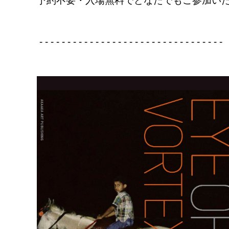
予約不要・入場無料でどなたでもご参加い
- - - - - - - - - - - - - - - - - - - - - - - - - - - - - - - - -