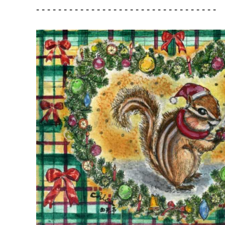
- - - - - - - - - - - - - - - - - - - - - - - - - - - - - - - - -