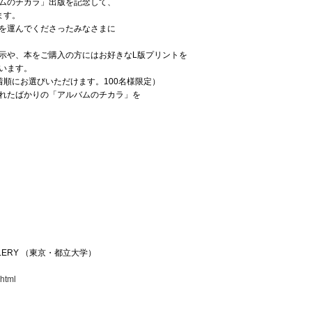
ムのチカラ」出版を記念して、
ます。
を運んでくださったみなさまに
示や、本をご購入の方にはお好きなL版プリントを
います。
着順にお選びいただけます。100名様限定）
れたばかりの「アルバムのチカラ」を
）
LERY （東京・都立大学）
4
.html