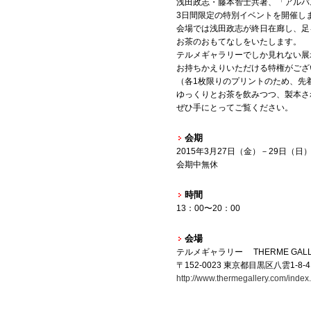
浅田政志・藤本智士共著、「アルバ
3日間限定の特別イベントを開催し
会場では浅田政志が終日在廊し、足
お茶のおもてなしをいたします。
テルメギャラリーでしか見れない展
お持ちかえりいただける特権がござ
（各1枚限りのプリントのため、先
ゆっくりとお茶を飲みつつ、製本さ
ぜひ手にとってご覧ください。
会期
2015年3月27日（金）－29日（日
会期中無休
時間
13：00〜20：00
会場
テルメギャラリー THERME GAL
〒152-0023 東京都目黒区八雲1-8-
http://www.thermegallery.com/index