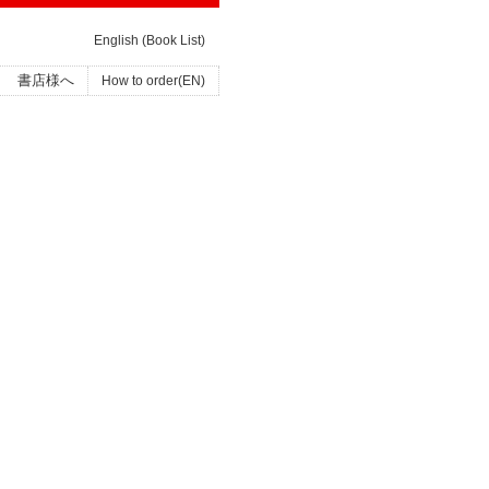
English (Book List)
書店様へ
How to order(EN)