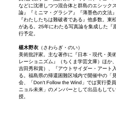
などに沈潜しつつ混合体と群島のエシックス
論』『ミニマ・グラシア』『薄墨色の文法
『わたしたちは難破者である』他多数。東
がある。25年にわたる写真論を集成した『
行予定。
椹木野衣
（さわらぎ・のい）
美術批評家。主な著作に『日本・現代・美
レーショニズム』（ちくま学芸文庫）ほか、
吉田秀和賞）、『アウトサイダー・アート
る。福島県の帰還困難区域内で開催中の「
会、「Don't Follow the Wind」で
ニョル未来」のメンバーとして出品もして
授。