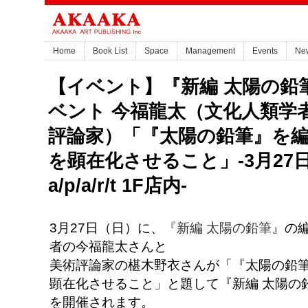
Home
Book List
Space
Management
Events
Ne
【イベント】『新編 太陽の鉛
ベント 今福龍太（文化人類学者
評論家）「『太陽の鉛筆』を編
を顕在化させること」-3月27日（
a/p/a/r/t 1F店内-
3月27日（日）に、
『新編 太陽の鉛筆』
の
者の今福龍太さんと
美術評論家の椹木野衣さんが「『太陽の鉛筆
顕在化させること」と題して『新編 太陽の
を開催されます。