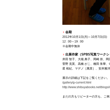
会期
2012年10月1日(月)～10月7日(日)
12 : 00～19 : 00
※会期中無休
出展作家（SPBS写真ワーク
井田 智子、大槻 典子、岡崎 崇、岡
菅野 克英、高橋 がこ、種田 朱華、
星 裕紀、マデノ［萬里］、安井雅洋
展示の詳細は下記をご覧ください。
/gallery/g-current.html
http://www.shibuyabooks.net/blogs
まだの方もリピーターの方も、ご来