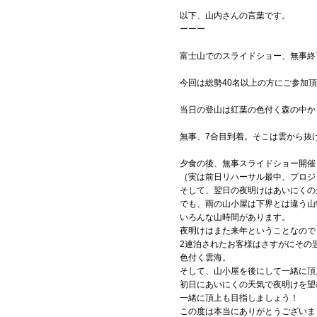
以下、山内さんの言葉です。
ーーー
富士山でのスライドショー、無事終
今回は総勢40名以上の方にご参加
当日の登山は紅葉の色付く森の中か
無事、7合目到着。そこは雲から抜
夕食の後、無事スライドショー開催
（実は前日リハーサル最中、プロジ
そして、翌日の夜明けはあいにくの
でも、雨の山小屋は下界とは違う山
いろんな山時間があります。
夜明けはまた来年ということなので
2連泊されたお客様はさすがにその
色付く雲海。
そして、山小屋を後にして一緒に頂
初日にあいにくの天気で夜明けを望
一緒に頂上も目指しましょう！
この度は本当にありがとうございま