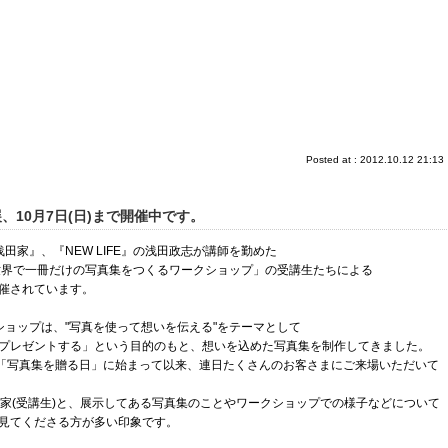
Posted at : 2012.10.12 21:13
10月7日(日)まで開催中です。
浅田家』、『NEW LIFE』の浅田政志が講師を勤めた
2「世界で一冊だけの写真集をつくるワークショップ」の受講生たちによる
催されています。
ショップは、"写真を使って想いを伝える"をテーマとして
プレゼントする」という目的のもと、想いを込めた写真集を制作してきました。
の「写真集を贈る日」に始まって以来、連日たくさんのお客さまにご来場いただいて
作家(受講生)と、展示してある写真集のことやワークショップでの様子などについて
見てくださる方が多い印象です。