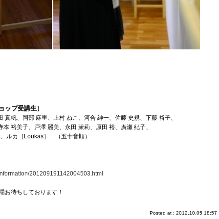
ショップ受講生）
田 真帆、岡部 麻里、上村 ねこ、河合 紳一、佐藤 史規、下藤 裕子、
寺本 裕美子、戸澤 麗美、永田 茉莉、原田 裕、廣瀬 紀子、
、ルカ［Loukas］ （五十音順）
/information/201209191142004503.html
場お待ちしております！
Posted at : 2012.10.05 18:57