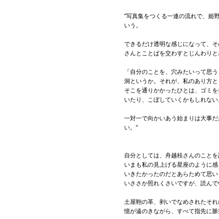
"写真集をつくる一連の流れで、姫
いう。
できるだけ透明な感じになって、そ
さんとことばを交わすとじんわりと
「自分のことを、穴みたいって思う
洞というか。それが、私のあり方と
そこを通りかかったひとは、ゴミを
いたり、こぼしていくかもしれない
一対一で向かいあう始まりは大事だ
い。"
自分としては、舟越桂さんのことを
いまも私の見上げる星座のように感
いきたかったのだとあらためて思い
いささか照れくさいですが、読んで
土屋鞄の革、剥いでなめされたそれ
憶が遠のきながら、すべて指先に脈