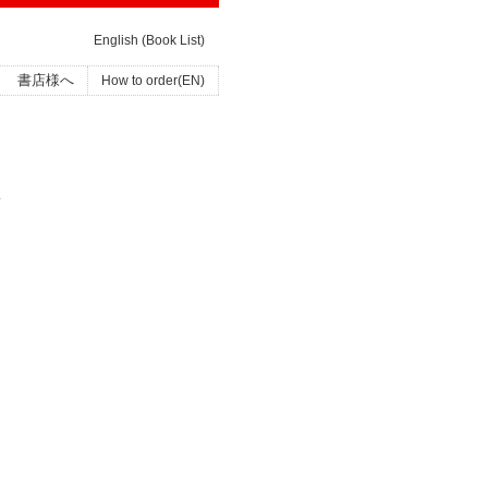
English (Book List)
書店様へ
How to order(EN)