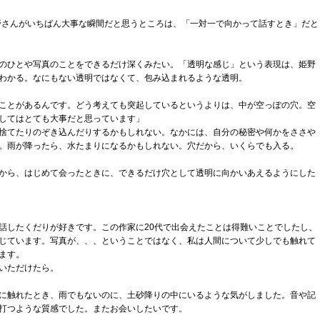
野さんがいちばん大事な瞬間だと思うところは、「一対一で向かって話すとき」だと
のひとや写真のことをできるだけ深くみたい。「透明な感じ」という表現は、姫野
わかる。なにもない透明ではなくて、包み込まれるような透明。
ことがあるんです。どう考えても突起しているというよりは、中が空っぽの穴。空
してはとても大事だと思っています」
捨てたりのぞき込んだりするかもしれない。なかには、自分の秘密や何かをささや
。雨が降ったら、水たまりになるかもしれない。穴だから、いくらでも入る。
から、はじめて会ったときに、できるだけ穴として透明に向かいあえるようにした
話したくだりが好きです。この作家に20代で出会えたことは得難いことでしたし、
じています。写真が、、、ということではなく、私は人間について少しでも触れて
ます。
いただけたら。
に触れたとき、雨でもないのに、土砂降りの中にいるような気がしました。音や記
打つような質感でした。またお会いしたいです。