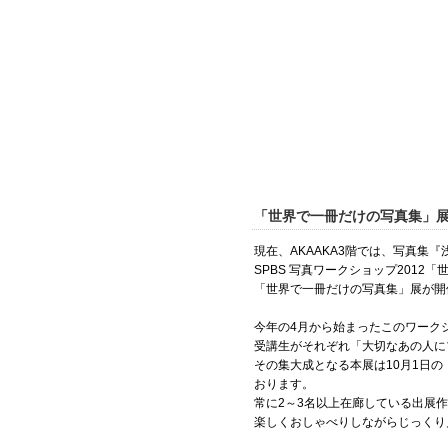
「世界で一冊だけの写真集」展、
現在、AKAAKA3階では、写真集『
SPBS 写真ワークショップ201
「世界で一冊だけの写真集」展が開
今年の4月から始まったこのワーク
受講生がそれぞれ「大切なあの人に
その集大成となる本展は10月1日
おります。
常に2～3名以上在廊している出展
楽しくおしゃべりしながらじっくり