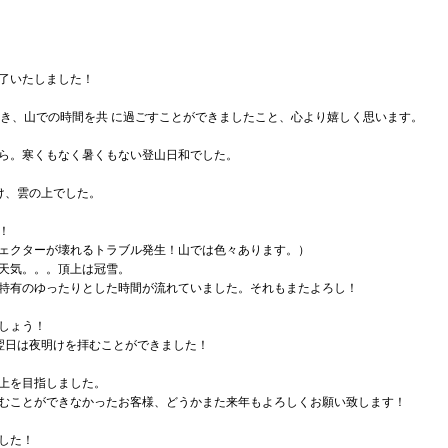
了いたしました！
頂き、山での時間を共 に過ごすことができましたこと、心より嬉しく思います。
ら。寒くもなく暑くもない登山日和でした。
け、雲の上でした。
！
ェクターが壊れるトラブル発生！山では色々あります。）
天気。。。頂上は冠雪。
特有のゆったりとした時間が流れていました。それもまたよろし！
しょう！
翌日は夜明けを拝むことができました！
上を目指しました。
むことができなかったお客様、どうかまた来年もよろしくお願い致します！
した！