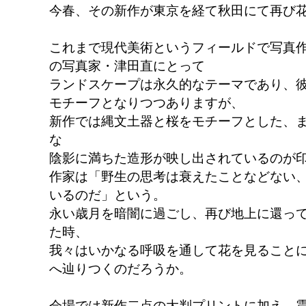
今春、その新作が東京を経て秋田にて再び
これまで現代美術というフィールドで写真
の写真家・津田直にとって
ランドスケープは永久的なテーマであり、
モチーフとなりつつありますが、
新作では縄文土器と桜をモチーフとした、
な
陰影に満ちた造形が映し出されているのが
作家は「野生の思考は衰えたことなどない
いるのだ」という。
永い歳月を暗闇に過ごし、再び地上に還っ
た時、
我々はいかなる呼吸を通して花を見ること
へ辿りつくのだろうか。
会場では新作二点の大判プリントに加え、