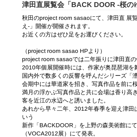
津田直展覧会「BACK DOOR -桜
秋田のproject room sasaoにて、津田直 
え-」開催が開催されます。
お近くの方はぜひ足をお運びください。
（project room sasao HPより）
project room sasaoでは二年振りに
2010年個展開催時には、作家が奥琵琶湖を
国内外で数多くの反響を呼んだシリーズ「漕」
会期中には華道家を招き、写真作品を前に
満月の浮かぶ写真作品と共に会場は香り高
客を近江の水辺へと誘いました。
あれから早々二年、2012年春季を迎え津
いう
新作「BACKDOOR」を上野の森美術館に
（VOCA2012展）にて発表。