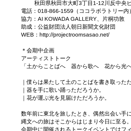
秋田県秋田市大町3丁目1-12川反中央ビ
電話：018-866-1559（ココラボラトリー内
協力：AI KOWADA GALLERY、片桐功敦
助成：公益財団法人朝日新聞文化財団
WEB：http://projectroomsasao.net/
＊会期中企画
アーティストトーク
「土からことばへ 器から歌へ 花から光
｜僕らは果たして土のことばを書き取った
｜器を手に歌い踊っただろうか。
｜花が運ぶ光を見届けただろうか。
数年前に東北を旅したとき、偶然出会い手
縄文への旅はそこからはじまり今日に至る
会期中に開催されるトークイベントではフ