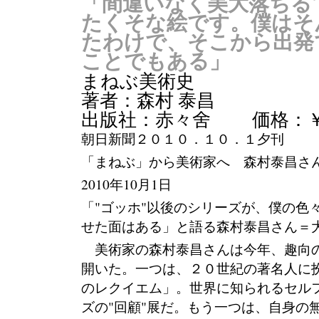
「間違いなく美大落ちる
たくそな絵です。僕はそ
たわけで、そこから出発
ことでもある」
まねぶ美術史
著者：森村 泰昌
出版社：赤々舍 価格：￥ 2
朝日新聞２０１０．１０．１夕刊
「まねぶ」から美術家へ 森村泰昌さ
2010年10月1日
「"ゴッホ"以後のシリーズが、僕の色
せた面はある」と語る森村泰昌さん＝
美術家の森村泰昌さんは今年、趣向
開いた。一つは、２０世紀の著名人に
のレクイエム」。世界に知られるセル
ズの"回顧"展だ。もう一つは、自身の