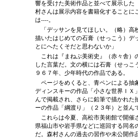
響を受けた美術作品と並べて展示した
村さんは展示内容を書籍化することに
は----。
「デッサンを見てほしい。（略）高
描いたはじめての石膏（せっこう）デ
とにへたくそだと思わないか」
これは『まねぶ美術史』（赤々舎）
した言葉だ。文の横には石膏（せっこ
９６７年、少年時代の作品である。
ページをめくると、青ペンによる抽
ディンスキーの作品「小さな世界ＩＸ
んで掲載され、さらに鉛筆で描かれた
ーの作品「綱渡り」（２３年）と並ん
これらは今夏、高松市美術館で開催
県福山市や岩手県などに巡回する同名
だ。森村さんの過去の習作や未公開作