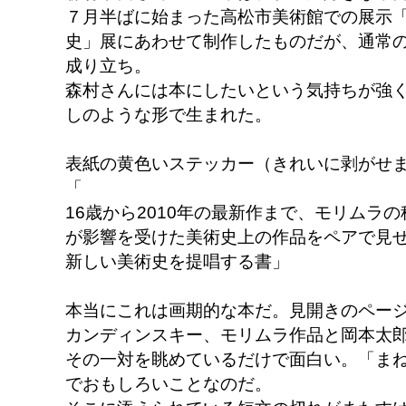
７月半ばに始まった高松市美術館での展示
史」展にあわせて制作したものだが、通常
成り立ち。
森村さんには本にしたいという気持ちが強
しのような形で生まれた。
表紙の黄色いステッカー（きれいに剥がせ
「
16歳から2010年の最新作まで、モリムラ
が影響を受けた美術史上の作品をペアで見
新しい美術史を提唱する書」
本当にこれは画期的な本だ。見開きのペー
カンディンスキー、モリムラ作品と岡本太
その一対を眺めているだけで面白い。「ま
でおもしろいことなのだ。