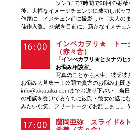
ソン"にて7時間で28回の射
後、大幅なイメージチェンジに成功しポップ
作家に。イメチェン前に撮影した「大人のま
佳作入選。30歳を目前に、新たなイメチェ
インベカヲリ★
トーク
（赤々舎）
「インべカヲリ★とタナのヒ
お悩み相談室」
写真のことから人生、彼氏彼
お悩み大募集ー！公開で貴方のお悩みお聞
info@akaaaka.com
までお送り下さい。当日
の相談を受けてるうちに彼氏・彼女の話になり
みたいな笑。フリートークでお話しましょ
藤岡亜弥
スライド&トー
希美（赤々舎）