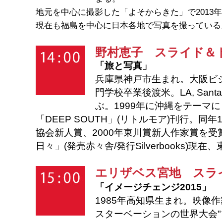
地元を中心に撮影した「よそからきた」で2013
現在も福島を中心に日本各地で写真を撮っている
野村恵子
スライド＆ト
「旅と写真」
兵庫県神戸市生まれ。大阪ビ
門学校卒業後渡米。LA, Sant
ぶ。1999年に沖縄をテーマ
「DEEP SOUTH」(リトルモア)刊行。同年
協会新人賞、2000年東川賞新人作家賞を受賞。 2
日々」(発売赤々舎/発行Silverbooks)現
エリザベス宮地
スライ
「イメージチェンジ2015」
1985年高知県生まれ。映像作
スターベーションの世界大会