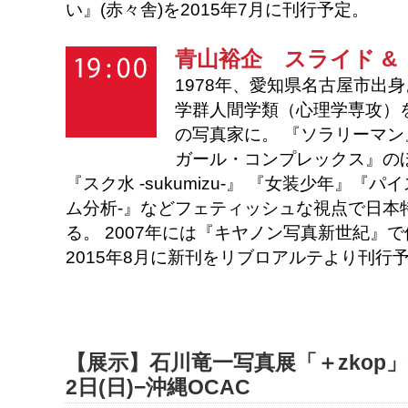
い』(赤々舎)を2015年7月に刊行予定。
青山裕企
スライド &
1978年、愛知県名古屋市出
学群人間学類（心理学専攻）
の写真家に。 『ソラリーマ
ガール・コンプレックス』の
『スク水 -sukumizu-』 『女装少年』『
ム分析-』などフェティッシュな視点で日本
る。 2007年には『キヤノン写真新世紀』
2015年8月に新刊をリブロアルテより刊行
【展示】石川竜一写真展「＋zkop」−2
2日(日)−沖縄OCAC