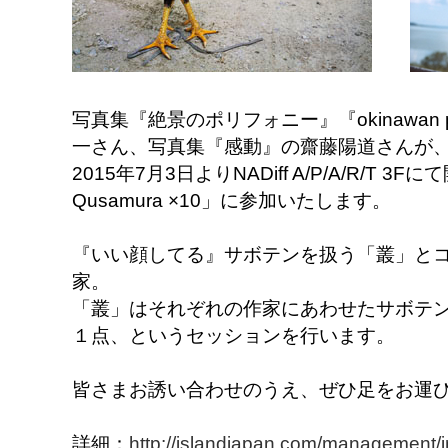
写真集『絶景のポリフォニー』『okinawan port
一さん、写真集『感動』の齋藤陽道さんが
2015年7月3日よりNADiff A/P/A/R/T
Qusamura ×10」に参加いたします。
『いい顔してる』サボテンを扱う「叢」とコ
家。
「叢」はそれぞれの作家にあわせたサボテ
１点、というセッションを行います。
皆さまお誘い合わせのうえ、ぜひ足をお運
詳細：
http://islandjapan.com/management/