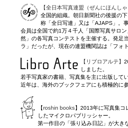
【全日本写真連盟（ぜんにほんしゃ
全国的組織。朝日新聞社の後援の下に
称「全日写連」又は「AJAPS」。
会員は全国で約1万４千人「国際写真サロン
然」の各写真コンテストを主催する。発足
ラ」だったが、現在の連盟機関誌は「フォ
【リブロアルテ】
しました。
若手写真家の書籍、写真集を主に出版して
近年は、海外のブックフェアにも積極的に
【
roshin books
】2013年に写真集
したマイクロパブリッシャー。
第一作目の「張り込み日記」が大き