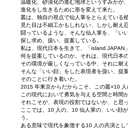
温暖化、砂漠化の進む地球というすみかが
進化をし生きるために形を変えて来た。
叢は、独自の視点で仙人掌をとらえている
見た目は不細工かもしれない、しかし耐え
闘っているような、そんな仙人掌を、「い
探し求め、扱い、提案している。
私は、現代日本を生きて、「island JAP
何を提案しているのか。それは、現代日本
その環境が厳しくなっている中、それに耐
そんな「いい顔」をした表現者を扱い、提
そのことに行き着いた。
2015 年東京からだからこそ、この叢×10
この現代において勇気を与える空間と時間
それこそが、表現の役割ではないか、と思
ここでは、10 人の、10 仙人掌の、いい
う。
ある意味で現代を象徴する10 人の共演と