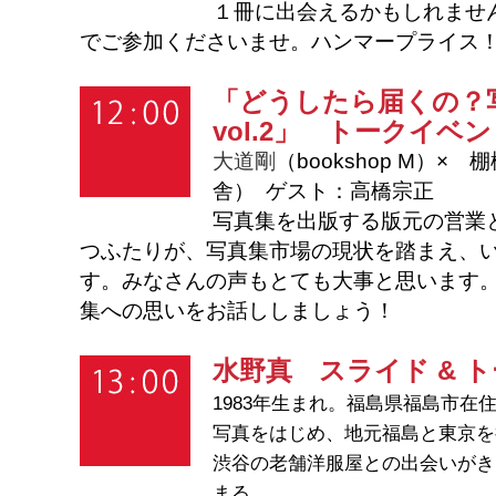
１冊に出会えるかもしれませ
でご参加くださいませ。ハンマープライス
「どうしたら届くの？
vol.2」 トークイベ
大道剛
（bookshop M）
×
棚
舎）
ゲスト：高橋宗正
写真集を出版する版元の営業
つふたりが、写真集市場の現状を踏まえ、
す。みなさんの声もとても大事と思います
集への思いをお話ししましょう！
水野真
スライド & ト
1983年生まれ。福島県福島市在
写真をはじめ、地元福島と東京を
渋谷の老舗洋服屋との出会いがき
まる。