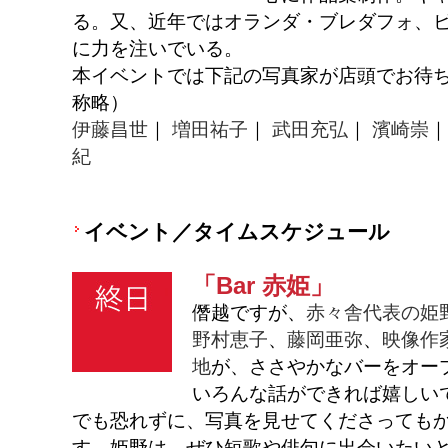
る。又、近年ではオランダ・ブレダフォ、
に力を注いでいる。
本イベントでは下記の写真家が店頭でお待
称略）
伊藤昌世
｜
増田祐子
｜
武田充弘
｜
濱崎崇
紀
イベント／タイムスケジュール
「Bar 赤姫」
僭越ですが、
赤々舎代表の
姫
野村恵子
、
藤岡亜弥
、
映像作
地
が、ささやかなバーをオー
いろんな話ができれば嬉しい
でも恐れずに、写真を見せてくださっても
す。
姫野は、ぜひ短歌や俳句に出会いたい