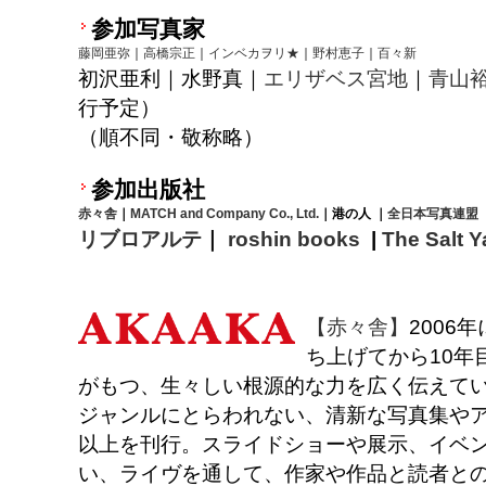
参加写真家
藤岡亜弥
｜
高橋宗正
｜
インベカヲリ★
｜
野村恵子
｜
百々新
初沢亜利｜水野真｜
エリザベス宮地
｜
青山
行予定）
（順不同・敬称略）
参加出版社
赤々舎
｜
MATCH and Company Co., Ltd.
｜
港の人
｜
全日本写真連盟
リブロアルテ
｜
roshin books
|
The Salt Y
【赤々舎】
2006
ち上げてから10年
がもつ、生々しい根源的な力を広く伝えて
ジャンルにとらわれない、清新な写真集やア
以上を刊行。スライドショーや展示、イベ
い、ライヴを通して、作家や作品と読者と