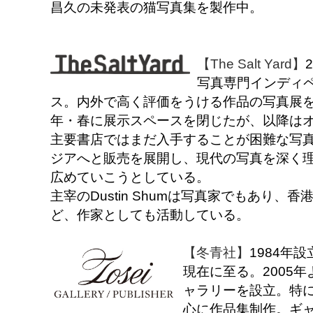
昌久の未発表の猫写真集を製作中。
【The Salt Yard】
写真専門インディ
ス。内外で高く評価をうける作品の写真展を
年・春に展示スペースを閉じたが、以降は
主要書店ではまだ入手することが困難な写
ジアへと販売を展開し、現代の写真を深く
広めていこうとしている。
主宰のDustin Shumは写真家でもあり
ど、作家としても活動している。
【冬青社】
1984年
現在に至る。2005
ャラリーを設立。特に1
心に作品集制作。ギ