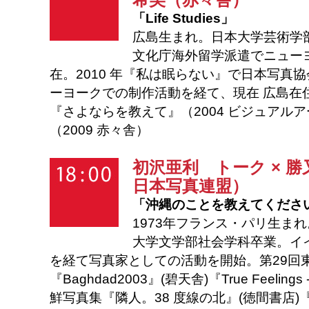
「Life Studies」
広島生まれ。日本大学芸術学部卒
文化庁海外留学派遣でニュー
在。2010 年『私は眠らない』で日本写真
ーヨークでの制作活動を経て、現在 広島在
『さよならを教えて』（2004 ビジュアル
（2009 赤々舎）
初沢亜利
トーク × 勝
日本写真連盟）
「沖縄のことを教えてくださ
1973年フランス・パリ生ま
大学文学部社会学科卒業。イ
を経て写真家としての活動を開始。第29回
『Baghdad2003』(碧天舎)『True Feeli
鮮写真集『隣人。38 度線の北』(徳間書店