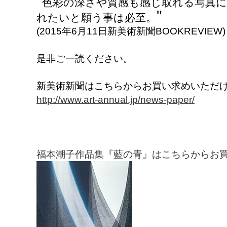
"
色彩の深さや質感も感じ取れる写真
"
れたいと願う事は必至。
(2015年6月11日新美術新聞BOOKREVIEW)
是非ご一読ください。
新美術新聞はこちらからお買い求めいただ
http://www.art-annual.jp/news-paper/
福本潮子作品集『藍の青』はこちらからお