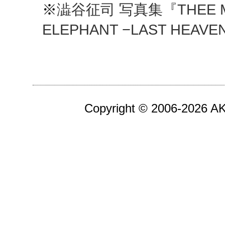
※
澁谷征司 写真集『THEE MI
ELEPHANT −LAST HEAVE
Copyright © 2006-2026 AKA