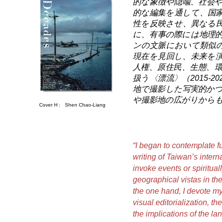
的な象徴や隠喩、社会
的な編集を通して、国
性を反映させ、異なる
に、有事の際には地理
ンの文脈において類似
現在を見回し、未来を
人権、原住民、生態、
扱う〈漂流〉（2015-
地で撮影した写実的か
や撮影地の広がりから
Cover H :
Shen Chao-Liang
“I began to contemplate f
writing of Taiwan’s intern
invoke events or spiritual
geographical vistas in the
the one hand, I devote mys
visual editorialization, th
the implications of the l