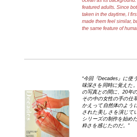
ocean as its background.
featured adults. Since bo
taken in the daytime, I fi
made them feel similar, bu
the same feature of huma
“今回『Decades』
味深さを同時に覚えた。
の写真との間に、20年
その中の女性の手の仕
かえって自然体のよう
された美しさを演じている
シリーズの制作を始めた
粋さを感じたのだ。”