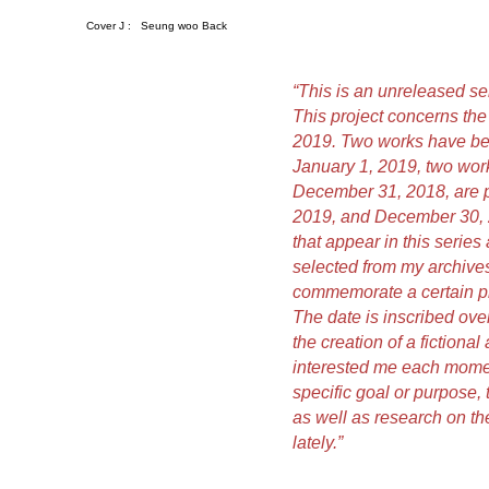
Cover J :
Seung woo Back
“This is an unreleased se
This project concerns the 
2019. Two works have bee
January 1, 2019, two work
December 31, 2018, are p
2019, and December 30, 2
that appear in this serie
selected from my archives
commemorate a certain pla
The date is inscribed over
the creation of a fictiona
interested me each momen
specific goal or purpose, t
as well as research on t
lately.”