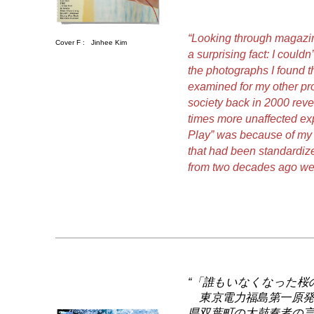
“Looking through magazin
Cover F :
Jinhee Kim
a surprising fact: I coul
the photographs I found t
examined for my other pro
society back in 2000 reve
times more unaffected exp
Play” was because of my 
that had been standardize
from two decades ago we
“「誰もいなくなった桜
東京電力福島第一原発
県双葉町の太鼓奏者の