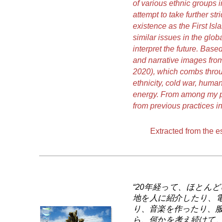
of various ethnic groups i
attempt to take further st
existence as the First Is
similar issues in the glob
interpret the future. Based
and narrative images from
2020), which combs through
ethnicity, cold war, huma
energy. From among my per
from previous practices i
Extracted from the 
“20年経って、ほとん
地を人に紹介したり、
り、音楽を作ったり、
ら、何かを考え続けて