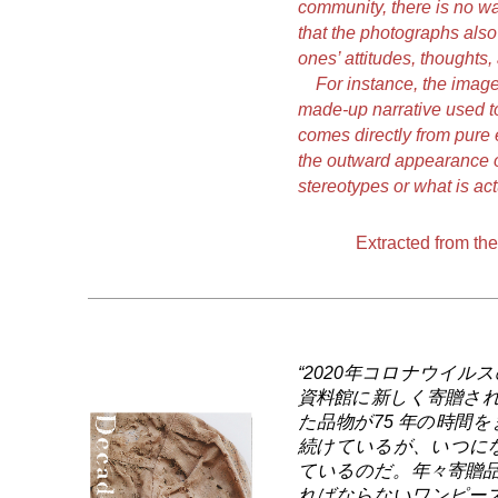
community, there is no way
that the photographs also
ones’ attitudes, thoughts
For instance, the image 
made-up narrative used t
comes directly from pure
the outward appearance of
stereotypes or what is ac
Extracted from th
“2020年コロナウイ
資料館に新しく寄贈され
た品物が75 年の時間
続けているが、いつに
ているのだ。年々寄贈
ればならないワンピー