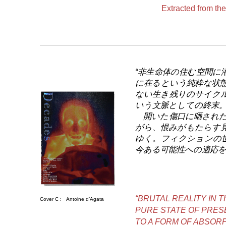
Extracted from t
“非生命体の住む空間に
に在るという純粋な状
ない生き残りのサイク
いう文脈としての終末
開いた傷口に晒された
がら、恨みがもたらす
ゆく。フィクションの
今ある可能性への適応を
“BRUTAL REALITY IN T
Cover C :
Antoine d’Agata
PURE STATE OF PRES
TO A FORM OF ABSORP