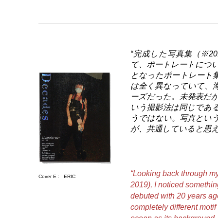
“完成した写真集（※201
て、ポートレートについ
となったポートレート
は全く異なっていて、
ーズだった。未発表だ
いう撮影法は同じであ
うではない。写真とい
が、共通していると思え
“Looking back through 
Cover E :
ERIC
2019), I noticed somethin
debuted with 20 years ago
completely different moti