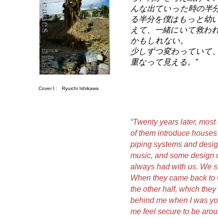
んな出ていった時の半
る半分を僕はもっと幼
えて、一緒にいて救わ
かもしれない。
少しずつ変わっていて
重なって見える。”
Cover I :
Ryuichi Ishikawa
“Twenty years later, mos
of them introduce houses 
piping systems and desig
music, and some design cl
always had with us. We stil
When they came back to Ok
the other half, which they 
behind me when I was you
me feel secure to be aroun