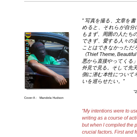
” 写真を撮る、文章を
めると、それらが自分
もまず、周囲の人たち
できず、愛する人々の
ことはできなかった
《Thief Theme, Be
悪から直接やってくる
外見で見る。そして先
側に潜む本性について
いを巡らせたい。”
Cover A :
Mandela Hudson
“My intentions were to u
writing as a course of act
but when I compiled the ph
crucial factors. First and