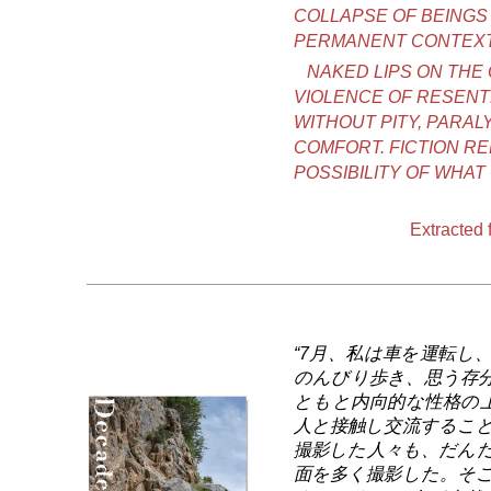
COLLAPSE OF BEINGS 
PERMANENT CONTEXT
NAKED LIPS ON THE
VIOLENCE OF RESENTM
WITHOUT PITY, PARAL
COMFORT. FICTION RE
POSSIBILITY OF WHAT
Extracted 
“7月、私は車を運転し
のんびり歩き、思う存
ともと内向的な性格の
人と接触し交流するこ
撮影した人々も、だん
面を多く撮影した。そ