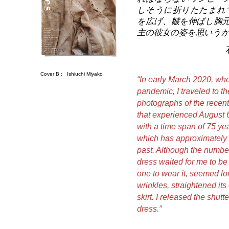
しそうに折りたたまれ
を広げ、皺を伸ばし胸
主の彼女の姿を思いうか
Cover B :
Ishiuchi Miyako
“In early March 2020, whe
pandemic, I traveled to 
photographs of the recent
that experienced August 6
with a time span of 75 yea
which has approximately 
past. Although the number
dress waited for me to be
one to wear it, seemed lone
wrinkles, straightened its 
skirt. I released the shu
dress.”