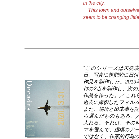
in the city.
This town and ourselves 
seem to be changing little 
“このシリーズは未発表
日、写真に規則的に日付
作品を制作した。2019年
付の2点を制作し、次の日に
作品を作った。／ これ
過去に撮影したフィル
また、場所と出来事を
ら選んだものもある。
入れる。それは、その
マを選んで、虚構のア
ではなく、作家的行為の