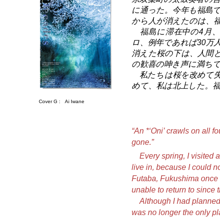
に通った。今年も福島で
から人が消えたのは、
福島に滞在中の4月、
ロ、例年であれば30万
消えた桜の下は、人間
の歓喜の呻き声に満ち
私たちは桜を改めて失
めて、私は北上した。福
Cover G :
Ai Iwane
“An *
‘Oni’ crawls on all f
gone.”
Every spring, I visited a 
live in, because I could 
Futaba, Fukushima once 
unable to return to since
Although I had planned 
was no longer the only p