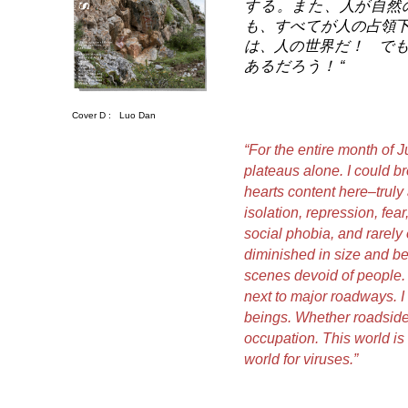
する。また、人が自然
も、すべてが人の占領
は、人の世界だ！ で
あるだろう！ “
Cover D :
Luo Dan
“For the entire month of
plateaus alone. I could b
hearts content here–truly 
isolation, repression, fea
social phobia, and rarely
diminished in size and b
scenes devoid of people. 
next to major roadways. I
beings. Whether roadside 
occupation. This world is a
world for viruses
.”