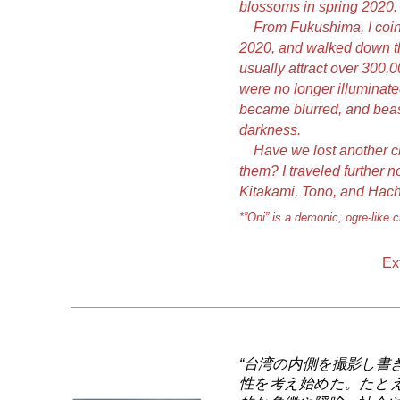
blossoms in spring 2020.
From Fukushima, I coincid
2020, and walked down th
usually attract over 300,0
were no longer illumina
became blurred, and beast
darkness.
Have we lost another ch
them? I traveled further n
Kitakami, Tono, and Hach
*”Oni” is a demonic, ogre-like c
Ex
“台湾の内側を撮影し書
性を考え始めた。たと