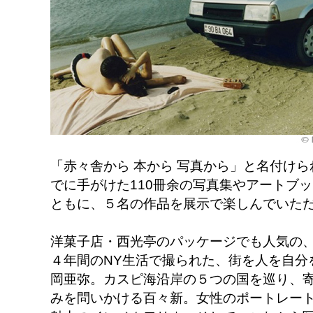
「赤々舎から 本から 写真から」と名付け
でに手がけた110冊余の写真集やアートブ
ともに、５名の作品を展示で楽しんでいた
洋菓子店・西光亭のパッケージでも人気の
４年間のNY生活で撮られた、街を人を自分
岡亜弥。カスピ海沿岸の５つの国を巡り、
みを問いかける百々新。女性のポートレー