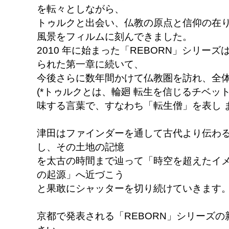
を転々としながら、
トゥルクと出会い、仏教の原点と信仰の在
風景をフィルムに刻んできました。
2010 年に始まった「REBORN」シリー
られた第一章に続いて、
今後さらに数年間かけて仏教圏を訪れ、全
(*トゥルクとは、輪廻 転生を信じるチベッ
味する言葉で、すなわち「転生僧」を表し ま
津田はファインダーを通して古代より伝わ
し、その土地の記憶
を太古の時間まで辿って「時空を超えたイ
の起源」へ近づこう
と果敢にシャッターを切り続けていきます
京都で発表される「REBORN」シリーズ