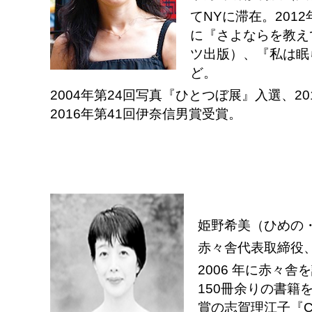
てNYに滞在。201
に『さよならを教えて
ツ出版）、『私は眠ら
ど。
2004年第24回写真『ひとつぼ展』入選、2
2016年第41回伊奈信男賞受賞。
姫野希美（ひめの
赤々舎代表取締役
2006 年に赤々
150冊余りの書籍
賞の志賀理江子『CA