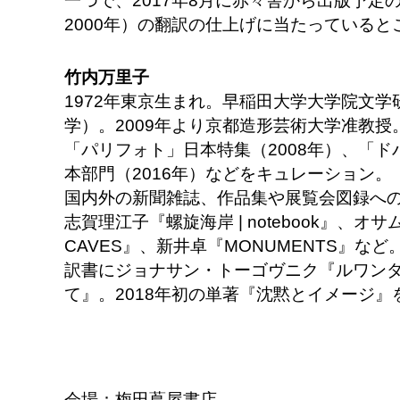
一つで、2017年8月に赤々舎から出版予定
2000年）の翻訳の仕上げに当たっていると
竹内万里子
1972年東京生まれ。早稲田大学大学院文
学）。2009年より京都造形芸術大学准教授
「パリフォト」日本特集（2008年）、「
本部門（2016年）などをキュレーション。
国内外の新聞雑誌、作品集や展覧会図録へ
志賀理江子『螺旋海岸 | notebook』、
CAVES』、新井卓『MONUMENTS』など
訳書にジョナサン・トーゴヴニク『ルワン
て』。2018年初の単著『沈黙とイメージ
会場：梅田蔦屋書店