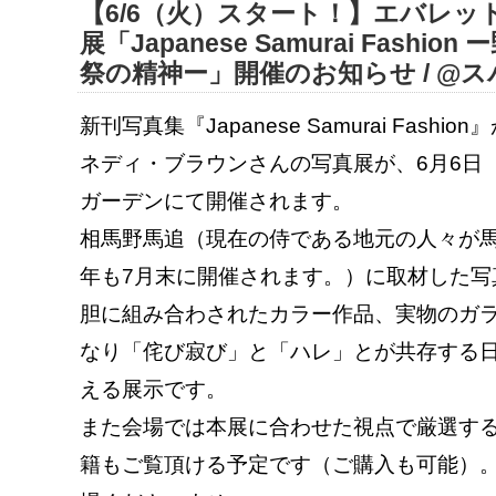
【6/6（火）スタート！】エバレ
展「Japanese Samurai Fash
祭の精神ー」開催のお知らせ / @
新刊写真集『Japanese Samurai Fas
ネディ・ブラウンさんの写真展が、6月6日
ガーデンにて開催されます。
相馬野馬追（現在の侍である地元の人々が
年も7月末に開催されます。）
に取材した写
胆に組み合わされたカラー作品、実物のガ
なり「
侘び寂び」と「ハレ」とが共存する
える展示です。
また会場では本展に合わせた視点で厳選す
籍もご覧頂ける
予定です（ご購入も可能）