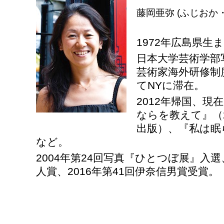
藤岡亜弥 (ふじおか
1972年広島県生
日本大学芸術学部写
芸術家海外研修制
てNYに滞在。
2012年帰国、
ならを教えて』（2
出版）、『私は眠ら
など。
2004年第24回写真『ひとつぼ展』入選
人賞、2016年第41回伊奈信男賞受賞。