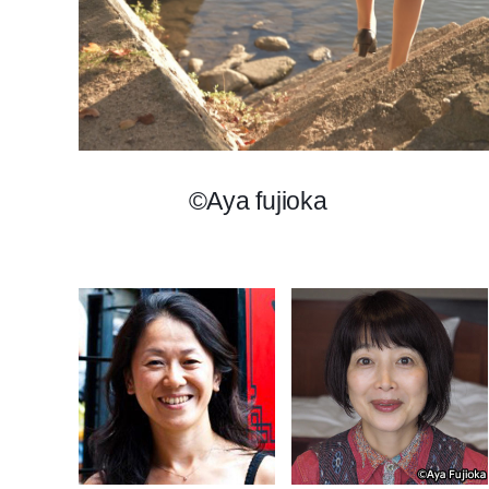
©Aya fujioka