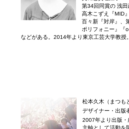
第34回同賞の 浅
高木こずえ『MID
百々新『対岸』、
ポリフォニー』『okinaw
などがある。2014年より東京工芸大学教授
松本久木（まつも
デザイナー・出版
2007
年より出版・
主軸として活動を