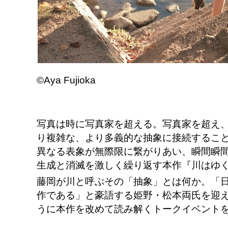
©Aya Fujioka
写真は時に写真家を超える。写真家を超え
り複雑な、より多義的な抽象に接続するこ
異なる表象が無際限に繋がりあい、瞬間瞬
生成と消滅を激しく繰り返す本作『川はゆ
藤岡が川と呼ぶその「抽象」とは何か。「
作である」と豪語する姫野・松本両氏を迎
うに本作を改めて読み解くトークイベント