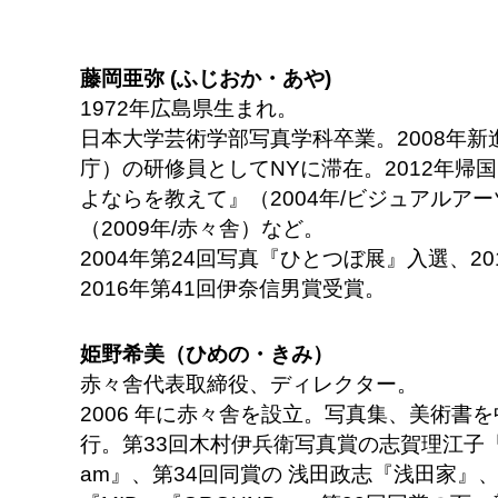
藤岡亜弥 (ふじおか・あや)
1972年広島県生まれ。
日本大学芸術学部写真学科卒業。2008年
庁）の研修員としてNYに滞在。2012年帰
よならを教えて』（2004年/ビジュアルア
（2009年/赤々舎）など。
2004年第24回写真『ひとつぼ展』入選、2
2016年第41回伊奈信男賞受賞。
姫野希美（ひめの・きみ）
赤々舎代表取締役、ディレクター。
2006 年に赤々舎を設立。写真集、美術書を
行。第33回木村伊兵衛写真賞の志賀理江子『
am』、第34回同賞の 浅田政志『浅田家』