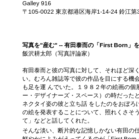
Galley 916
〒105-0022 東京都港区海岸1-14-24 鈴江第
写真を"産む" -- 有田泰而の「First Born
飯沢耕太郎（写真評論家）
有田泰而と彼の写真に対して、それほど深
い。むろん雑誌等で彼の作品を目にする機
も足を運 んでいた。１９８２年の絵画の個
ー・デザイナーズ・スペース）の時だった
ネクタイ姿の彼と立ち話 をしたのをおぼろ
の絵を発表することについて、照れくさそ
て」などと話してくれた。
そんな淡い、断片的な記憶しかない有田の
鮮やかによみがえってくるのが「First Bo