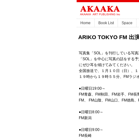
Home
Book List
Space
ARIKO TOKYO FM 
写真集「SOL」を刊行している写真
「SOL」を中心に写真の話をする
にぜひ耳を傾けてみてください。
全国放送で、１月１０日（日）、１
１９時から１９時５５分、FMラジオ番組「 
●日曜日19:00～
FM青森、FM秋田、FM岩手、FM長
FM、 FM山陰、FM山口、FM徳島、
●日曜日8:00～
FM新潟
●日曜日9:00～
FM長崎