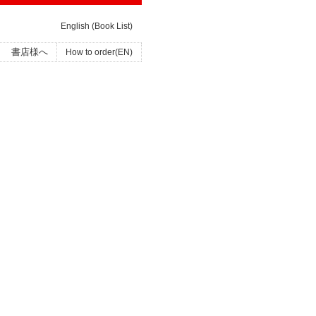
English (Book List)
書店様へ
How to order(EN)