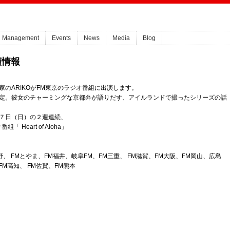
Management
Events
News
Media
Blog
出演情報
家のARIKOがFM東京のラジオ番組に出演します。
予定。彼女のチャーミングな京都弁が語りだす、アイルランドで撮ったシリーズの話
７日（日）の２週連続、
Heart of Aloha」
野、 FMとやま、FM福井、岐阜FM、FM三重、 FM滋賀、FM大阪、FM岡山、広島
FM高知、 FM佐賀、FM熊本