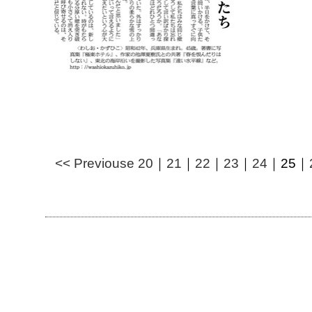
<< Previouse
20
｜
21
｜
22
｜
23
｜
24
｜
25
｜