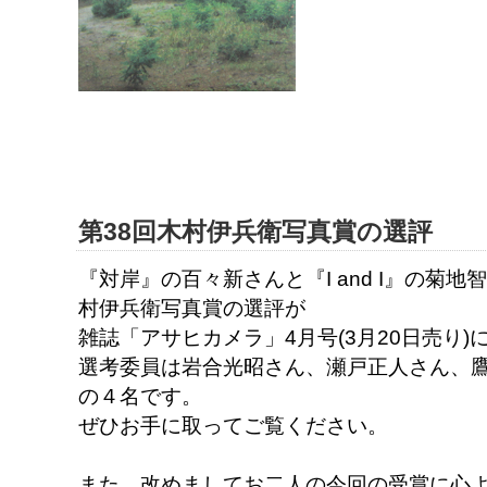
第38回木村伊兵衛写真賞の選評
『対岸』の百々新さんと『I and I』の菊
村伊兵衛写真賞の選評が
雑誌「アサヒカメラ」4月号(3月20日売り
選考委員は岩合光昭さん、瀬戸正人さん、
の４名です。
ぜひお手に取ってご覧ください。
また、改めましてお二人の今回の受賞に心