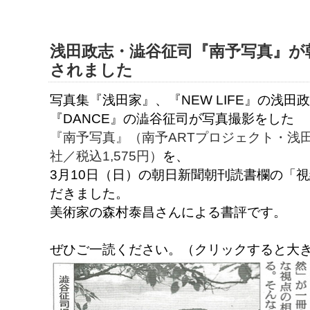
浅田政志・澁谷征司『南予写真』が
されました
写真集『浅田家』、『NEW LIFE』の浅田
『DANCE』の澁谷征司が写真撮影をした
『南予写真』（南予ARTプロジェクト・浅
社／税込1,575円）
を、
3月10日（日）の朝日新聞朝刊読書欄の「
だきました。
美術家の森村泰昌さんによる書評です。
ぜひご一読ください。（クリックすると大