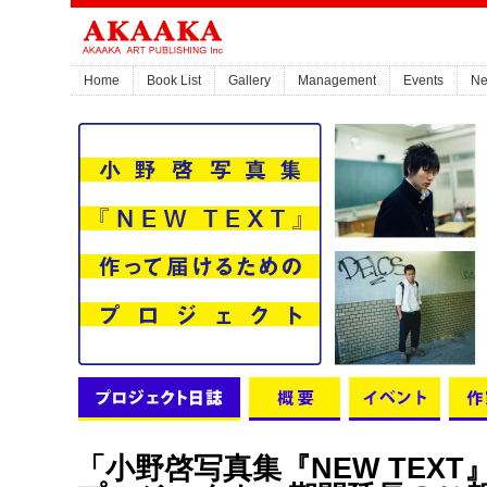
Home
Book List
Gallery
Management
Events
N
「小野啓写真集『NEW TEX