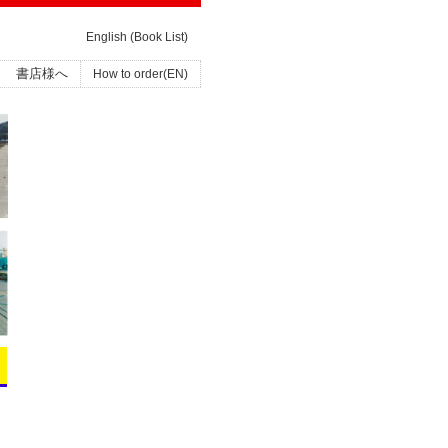
English (Book List)
書店様へ
How to order(EN)