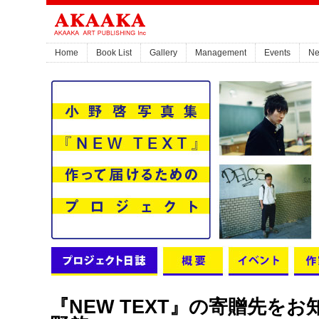
Home
Book List
Gallery
Management
Events
N
『NEW TEXT』の寄贈先をお